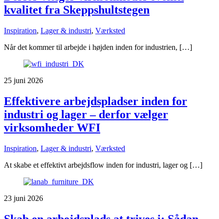
kvalitet fra Skeppshultstegen
Inspiration
,
Lager & industri
,
Værksted
Når det kommer til arbejde i højden inden for industrien, […]
25 juni 2026
Effektivere arbejdspladser inden for
industri og lager – derfor vælger
virksomheder WFI
Inspiration
,
Lager & industri
,
Værksted
At skabe et effektivt arbejdsflow inden for industri, lager og […]
23 juni 2026
Skab en arbejdsplads at trives i: Sådan