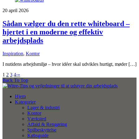
20 april 2026
Sådan vælger du den rette whiteboard –
hjertet i en moderne og effektiv
arbejdsplads
Inspiration
,
Kontor
I nutidens arbejdsmiljø – hvor idéer skal udvikles hurtigt, møder […]
1
2
3
4
›
»
Back To Top
Hjem
Kategorier
Lager & industri
Kontor
Værksted
Affald & Rengøring
Spilbeskyttelse
Købsguide