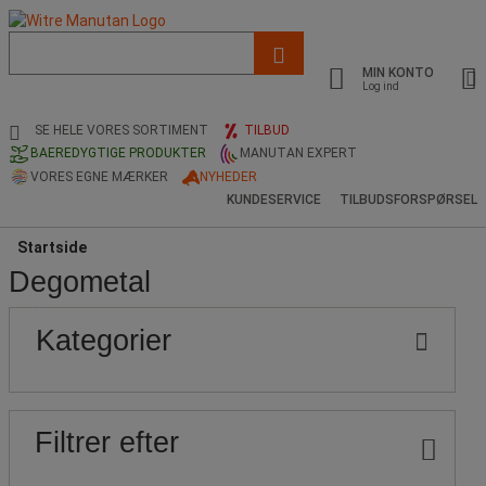
Liste
med
MIN KONTO
foreslået
Log ind
webside
og
SE HELE VORES SORTIMENT
TILBUD
søgehistorik
BAEREDYGTIGE PRODUKTER
MANUTAN EXPERT
VORES EGNE MÆRKER
NYHEDER
KUNDESERVICE
TILBUDSFORSPØRSEL
Startside
Degometal
Populære
Pris
Nedre
Øvre
Kategorier
grænse
grænse
mærker
Filtrer efter