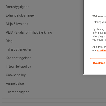
Bæredygtighed
E-handelsløsninger
Welcome to
Offering you
Miljø & Kvalitet
By clicking t
PEIS - Skala for miljøpåvirkning
information 
shopping pre
you would lik
Blog
And if you ch
Tillægstjenester
our
cookie 
Købsbetingelser
Cookies
Integritetspolicy
Cookie policy
Anmeldelser
Tilgængelighed