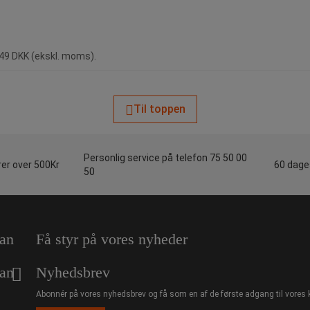
149 DKK (ekskl. moms).
Til toppen
Personlig service på telefon 75 50 00
rer over 500Kr
60 dages
50
an
Få styr på vores nyheder
an
Nyhedsbrev
Abonnér på vores nyhedsbrev og få som en af de første adgang til vores 