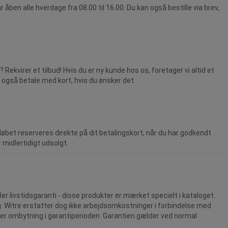
ar åben alle hver­dage fra 08.00 til 16.00. Du kan også bestille via brev,
Rekvirer et tilbud! Hvis du er ny kunde hos os, foretager vi altid et
 også betale med kort, hvis du ønsker det.
løbet reserveres direkte på dit betalingskort, når du har godkendt
midlertidigt udsolgt.
ler livstidsgaranti - disse produkter er mærket specielt i kataloget.
ng. Witre erstatter dog ikke arbejdsomkostninger i forbindelse med
eller ombytning i garantiperioden. Garantien gælder ved normal