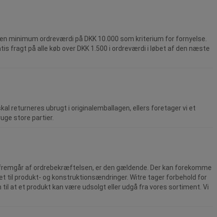
d en minimum ordreværdi på DKK 10.000 som kriterium for fornyelse.
is fragt på alle køb over DKK 1.500 i ordreværdi i løbet af den næste
al returneres ubrugt i originalemballagen, ellers foretager vi et
uge store partier.
der fremgår af ordrebekræftelsen, er den gældende. Der kan forekomme
ret til produkt- og konstruktionsændringer. Witre tager forbehold for
til at et produkt kan være udsolgt eller udgå fra vores sortiment. Vi