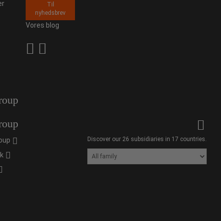
er
Til
nyhedsbrev
Vores blog
roup
roup
Discover our 26 subsidiaries in 17 countries.
oup
ik