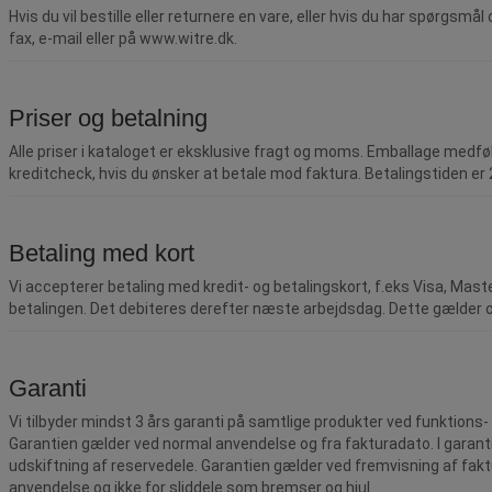
Hvis du vil bestille eller returnere en vare, eller hvis du har spørgsmål 
fax, e-mail eller på www.witre.dk.
Priser og betalning
Alle priser i kataloget er eksklusive fragt og moms. Emballage medfølge
kreditcheck, hvis du ønsker at betale mod faktura. Betalingstiden er 
Betaling med kort
Vi accepterer betaling med kredit- og betalingskort, f.eks Visa, Mast
betalingen. Det debiteres derefter næste arbejdsdag. Dette gælder og
Garanti
Vi tilbyder mindst 3 års garanti på samtlige produkter ved funktions- o
Garantien gælder ved normal anvendelse og fra fakturadato. I garantip
udskiftning af reservedele. Garantien gælder ved fremvisning af faktur
anvendelse og ikke for sliddele som bremser og hjul.