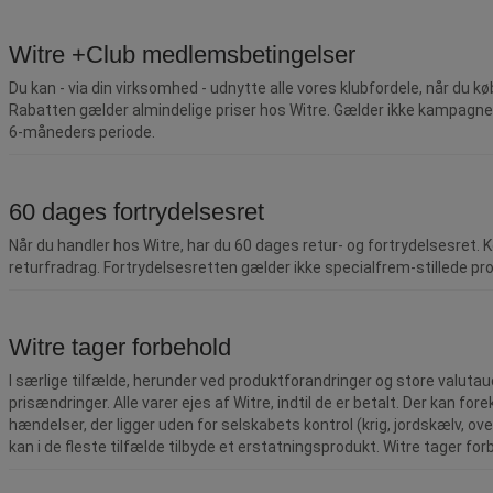
Witre +Club medlemsbetingelser
Du kan - via din virksomhed - udnytte alle vores klubfordele, når d
Rabatten gælder almindelige priser hos Witre. Gælder ikke kampagner e
6-måneders periode.
60 dages fortrydelsesret
Når du handler hos Witre, har du 60 dages retur- og fortrydelsesret. K
returfradrag. Fortrydelsesretten gælder ikke specialfrem-stillede produ
Witre tager forbehold
I særlige tilfælde, herunder ved produktforandringer og store valuta
prisændringer. Alle varer ejes af Witre, indtil de er betalt. Der kan 
hændelser, der ligger uden for selskabets kontrol (krig, jordskælv, ov
kan i de fleste tilfælde tilbyde et erstatningsprodukt. Witre tager forb