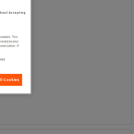
thout Accepting
 cookies. This
o analyze your
onalization. If
 read
ll Cookies