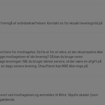
il fremgå af ordrebekræftelsen. Kontakt os for eksakt leveringstid på
 kvittere for modtagelse. Dette er for at sikre, at der eksempelvis ikke
læggge modtagelsen af din levering? Så kan du bruge vores
e leveringen. Når du bruger denne service, vil der være en afgift på
r en dags senere levering. Chaufføren kan IKKE ikke ringe på
tbrevet ved modtagelsen og anmeldes til Witre. Skjulte skader (som
r gældende.