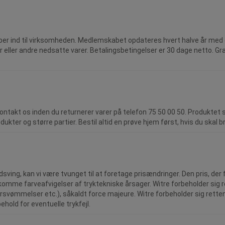
u køber ind til virksomheden. Medlemskabet opdateres hvert halve år me
ller andre nedsatte varer. Betalingsbetingelser er 30 dage netto. Grat
ontakt os inden du returnerer varer på telefon 75 50 00 50. Produktet sk
kter og større partier. Bestil altid en prøve hjem først, hvis du skal br
udsving, kan vi være tvunget til at foretage prisændringer. Den pris, 
forekomme farveafvigelser af tryktekniske årsager. Witre forbeholder sig 
ersvømmelser etc.), såkaldt force majeure. Witre forbeholder sig retten 
ehold for eventuelle trykfejl.