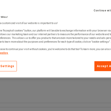
Continue wi
 Witre!
 a customized visit of our website is important to us!
he "Accept all cookies" button, our platform will be able to exchange information with your browser via
allows our marketing team and our internet partners to measure the performance of our website and t
ferences. This allows us to offer you products that are even more tailored to your needs and ads pers
e to learn more about the purposes and preferences for each type of cookie, click on "cookie settings".
oose to continue your visit without cookies, you're welcome to do that too! To learn more, you can also
policy.
 Settings
Accept A