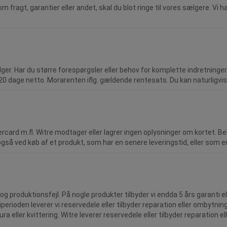
om fragt, garantier eller andet, skal du blot ringe til vores ­sælgere. Vi h
r. Har du større forespørgsler eller behov for komplette ­indretninger? 
20 dage netto. Morarenten iflg. gældende rentesats. Du kan naturligvis
ercard m.fl. Witre modtager eller lagrer ingen oplysninger om kortet. Be
så ved køb af et produkt, som har en senere leveringstid, eller som er 
g produktionsfejl. På nogle produkter tilbyder vi endda 5 års garanti el
erioden leverer vi reservedele eller tilbyder reparation eller ombytni
a eller kvittering. Witre leverer reservedele eller tilbyder reparation 