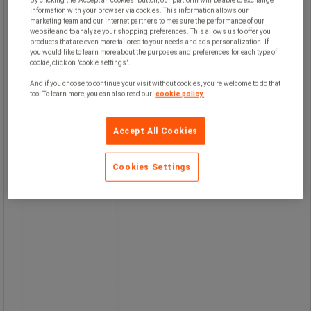
By clicking the "Accept all cookies" button, our platform will be able to exchange
information with your browser via cookies. This information allows our
marketing team and our internet partners to measure the performance of our
website and to analyze your shopping preferences. This allows us to offer you
products that are even more tailored to your needs and ads personalization. If
you would like to learn more about the purposes and preferences for each type of
cookie, click on "cookie settings".
And if you choose to continue your visit without cookies, you're welcome to do that
too! To learn more, you can also read our
cookie policy.
Et moderne og multifunktionelt låg til
grill Chili.
Fungerer også som vindskærm og
Accept All Cookies
sidebord.
Cookies Settings