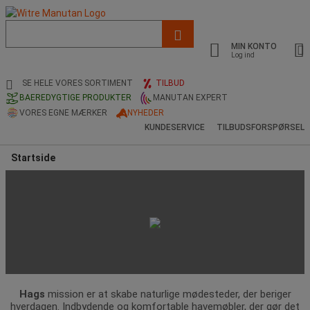
Liste
med
MIN KONTO
foreslået
Log ind
webside
og
SE HELE VORES SORTIMENT
TILBUD
søgehistorik
BAEREDYGTIGE PRODUKTER
MANUTAN EXPERT
VORES EGNE MÆRKER
NYHEDER
KUNDESERVICE
TILBUDSFORSPØRSEL
Startside
Hags
mission er at skabe naturlige mødesteder, der beriger
hverdagen. Indbydende og komfortable havemøbler, der gør det