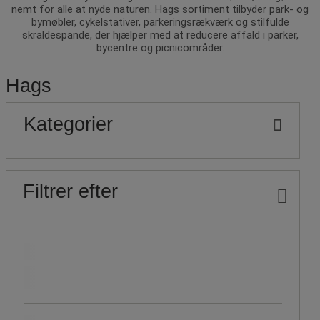
nemt for alle at nyde naturen. Hags sortiment tilbyder park- og
bymøbler, cykelstativer, parkeringsrækværk og stilfulde
skraldespande, der hjælper med at reducere affald i parker,
bycentre og picnicområder.
Hags
Populære
Pris
Nedre
Øvre
Kategorier
grænse
grænse
mærker
Filtrer efter
Populære mærker
Hags
Facetværdi
Hags
(
53
)
(53)