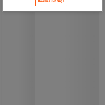
Cookies Settings
Yder ballast til paneler med foldbart
fodstativ.
Base med greb.