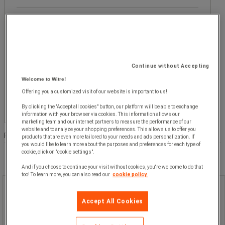
Populære mærker
Kelias
Facetværdi
Kelias
(
1
)
(1)
Continue without Accepting
Pris
Welcome to Witre!
Mellem
Facetværdi
Mellem 500 kr og 1.000 kr
(
1
)
Offering you a customized visit of our website is important to us!
500 kr
kr
- kr
og
By clicking the "Accept all cookies" button, our platform will be able to exchange
information with your browser via cookies. This information allows our
1.000 kr
marketing team and our internet partners to measure the performance of our
(1)
website and to analyze your shopping preferences. This allows us to offer you
Produktliste
Produkter:
( 1 - 1 )
products that are even more tailored to your needs and ads personalization. If
you would like to learn more about the purposes and preferences for each type of
cookie, click on "cookie settings".
And if you choose to continue your visit without cookies, you're welcome to do that
too! To learn more, you can also read our
cookie policy.
Skiltefod, Block Lock - Kelias
Accept All Cookies
Skiltefod, Block Lock - Kelias