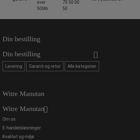
over
75 50 00
500Kr
50
Din bestilling
Din bestilling
Levering
Garanti og retur
Alle kategorier
Witre Manutan
Witre Manutan
Om os
E-handelsløsninger
Kvalitet og miljø