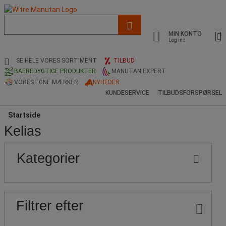
Liste
med
MIN KONTO
foreslået
Log ind
webside
og
SE HELE VORES SORTIMENT
TILBUD
søgehistorik
BAEREDYGTIGE PRODUKTER
MANUTAN EXPERT
VORES EGNE MÆRKER
NYHEDER
KUNDESERVICE
TILBUDSFORSPØRSEL
Startside
Kelias
Populære
Pris
Nedre
Øvre
Kategorier
grænse
grænse
mærker
Filtrer efter