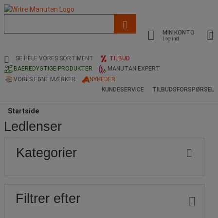
Liste
med
MIN KONTO
foreslået
Log ind
webside
og
SE HELE VORES SORTIMENT
TILBUD
søgehistorik
BAEREDYGTIGE PRODUKTER
MANUTAN EXPERT
VORES EGNE MÆRKER
NYHEDER
KUNDESERVICE
TILBUDSFORSPØRSEL
Startside
Ledlenser
Populære
Pris
Nedre
Øvre
Kategorier
grænse
grænse
mærker
Filtrer efter