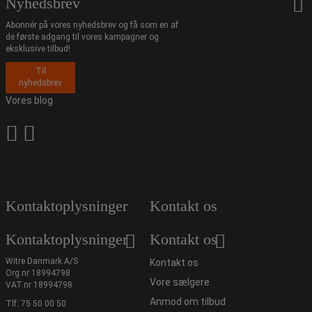
Nyhedsbrev
Abonnér på vores nyhedsbrev og få som en af
de første adgang til vores kampagner og
eksklusive tilbud!
Til
nyhedsbrev
Vores blog
Kontaktoplysninger
Kontakt os
Kontaktoplysninger
Kontakt os
Witre Danmark A/S
Kontakt os
Org.nr 18994798
Vore sælgere
VAT.nr 18994798
Anmod om tilbud
Tlf:
75 50 00 50