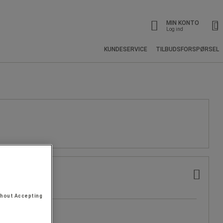
MIN KONTO
Log ind
KUNDESERVICE
TILBUDSFORSPØRSEL
thout Accepting