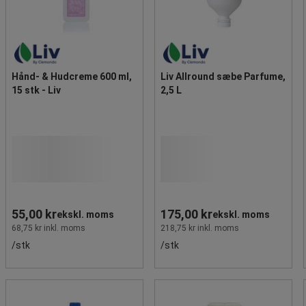
Hånd- & Hudcreme 600 ml,
Liv Allround sæbe Parfume,
15 stk - Liv
2,5 L
55,00 kr
175,00 kr
ekskl. moms
ekskl. moms
68,75 kr inkl. moms
218,75 kr inkl. moms
/stk
/stk