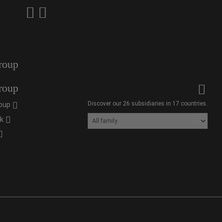
roup
roup
Discover our 26 subsidiaries in 17 countries.
oup
ik