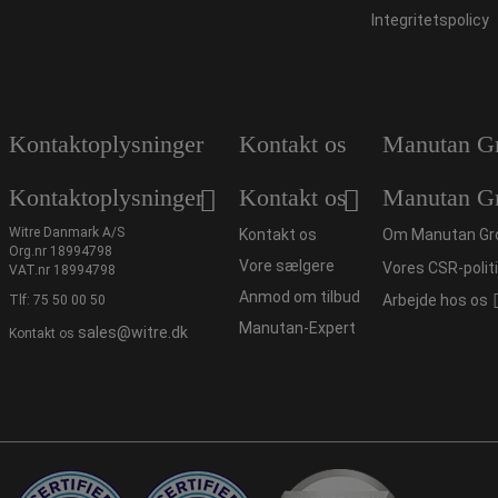
Integritetspolicy
Kontaktoplysninger
Kontakt os
Manutan G
Kontaktoplysninger
Kontakt os
Manutan G
Witre Danmark A/S
Kontakt os
Om Manutan Gr
Org.nr 18994798
Vore sælgere
Vores CSR-polit
VAT.nr 18994798
Anmod om tilbud
Arbejde hos os
Tlf:
75 50 00 50
Manutan-Expert
sales@witre.dk
Kontakt os