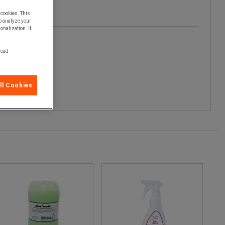
 cookies. This
o analyze your
onalization. If
 read
ll Cookies