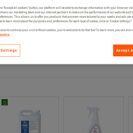
he "Accept all cookies" button, our platform will be able to exchange information with your browser via
allows our marketing team and our internet partners to measure the performance of our website and t
ferences. This allows us to offer you products that are even more tailored to your needs and ads pers
e to learn more about the purposes and preferences for each type of cookie, click on "cookie settings".
oose to continue your visit without cookies, you're welcome to do that too! To learn more, you can also
policy.
 Settings
Accept A