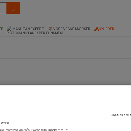
ER
MANUTAN EXPERT
VORES EGNE MÆRKER
NYHEDER
Continue wi
 Witre!
 a customized visit of our website is important to us!