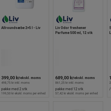
Allroundsæbe 2×5 l - Liv
Liv Odor freshener
Parfume 500 ml, 12 stk
L
399,00 kr
689,00 kr
ekskl. moms
ekskl. moms
498,75 kr inkl. moms
861,25 kr inkl. moms
2
pakke med 2 stk
pakke med 12 stk
/
199,50 kr ekskl. moms per enhed
57,42 kr ekskl. moms per enhed