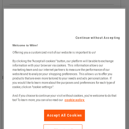
Populære mærker
Manuvit
Facetværdi
Manuvit
(
1
)
(1)
Continue without Accepting
Pris
Welcome to Witre!
Højere
Facetværdi
Højere end 10.000 kr
(
1
)
Offering you a customized visit of our website is important to us!
end
kr
- kr
10.000 kr
By clicking the "Accept all cookies" button, our platform will be able to exchange
information with your browser via cookies. This information allows our
(1)
marketing team and our internet partners to measure the performance of our
website and to analyze your shopping preferences. This allows us to offer you
Produktliste
Produkter:
( 1 - 1 )
products that are even more tailored to your needs and ads personalization. If
you would like to learn more about the purposes and preferences for each type of
cookie, click on "cookie settings".
And if you choose to continue your visit without cookies, you're welcome to do that
too! To learn more, you can also read our
cookie policy.
Palleløfter med justerbar bredde -
Manuvit
Accept All Cookies
Palleløfter med justerbar bredde -