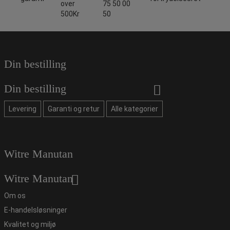
over
75 50 00
500Kr
50
Din bestilling
Din bestilling
Levering
Garanti og retur
Alle kategorier
Witre Manutan
Witre Manutan
Om os
E-handelsløsninger
Kvalitet og miljø