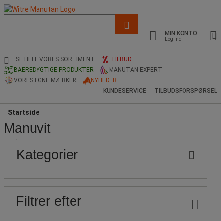
Liste
med
MIN KONTO
foreslået
Log ind
webside
og
SE HELE VORES SORTIMENT
TILBUD
søgehistorik
BAEREDYGTIGE PRODUKTER
MANUTAN EXPERT
VORES EGNE MÆRKER
NYHEDER
KUNDESERVICE
TILBUDSFORSPØRSEL
Startside
Manuvit
Populære
Pris
Nedre
Øvre
Kategorier
grænse
grænse
mærker
Filtrer efter