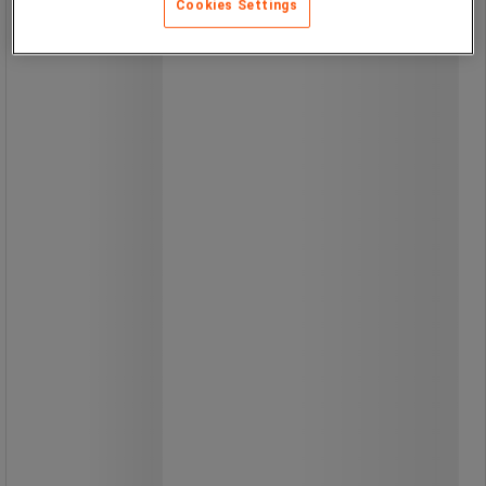
Cookies Settings
Manuvit
Palleløfter/løftevogn med justerbar
gaffelbredde for at klare alle slags
enheder, der skal flyttes.
Juster afstanden mellem gaflerne
for at flytte paller, møbler,
pengeskabe, husholdningsapparater
eller elementer af forskellig slags.
Klarer en maksimal belastning på 750
kg.