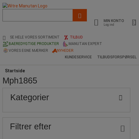
Liste
med
MIN KONTO
foreslået
Log ind
webside
og
SE HELE VORES SORTIMENT
TILBUD
søgehistorik
BAEREDYGTIGE PRODUKTER
MANUTAN EXPERT
VORES EGNE MÆRKER
NYHEDER
KUNDESERVICE
TILBUDSFORSPØRSEL
Startside
Mph1865
Populære
Pris
Nedre
Øvre
Kategorier
grænse
grænse
mærker
Filtrer efter