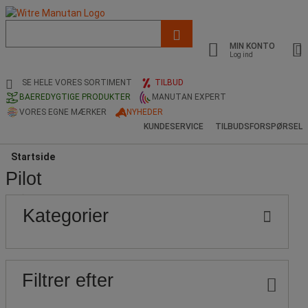
Liste
med
MIN KONTO
foreslået
Log ind
webside
og
SE HELE VORES SORTIMENT
TILBUD
søgehistorik
BAEREDYGTIGE PRODUKTER
MANUTAN EXPERT
VORES EGNE MÆRKER
NYHEDER
KUNDESERVICE
TILBUDSFORSPØRSEL
Startside
Pilot
Populære
Pris
Nedre
Øvre
Kategorier
grænse
grænse
mærker
Filtrer efter