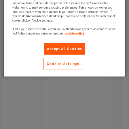
marketing team and our internet partners to measure the performance of our
website and to analyze your shopping preferences. This allows us to offer you
products that are even more tailored to your needs and ads personalization. If
you would like to learn more about the purposes and preferences for each type of
cookie, click on "cookie settings".
And if you choose to continue your visit without cookies, you're welcome to do that
Gelpen med indtrækkelig spids og
too! To learn more, you can also read our
cookie policy.
ergonomisk, gummibelagt greb for
optimal skrivekomfort.
Det gelbaserede blæk giver jævn
Accept All Cookies
farvedækning og flydende skrift.
Fås i flere blækfarver.
Cookies Settings
Æske med 12 penne.