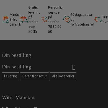
Gratis
Personlig
levering
service
Mindst
60 dages retur-
på
på
Hur
3 års
og
ordrer
telefon
lev
garanti
fortrydelsesret
over
75 50 00
500Kr
50
Din bestilling
Din bestilling
Levering
Garanti og retur
Alle kategorier
Witre Manutan