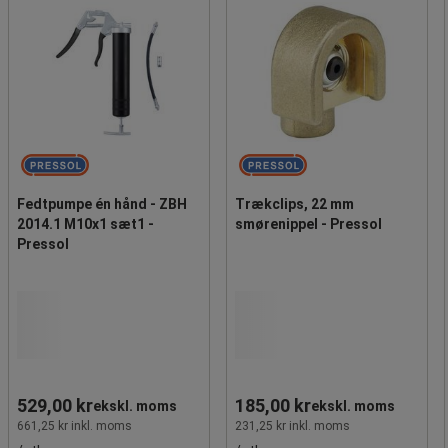
Fedtpumpe én hånd - ZBH
Trækclips, 22 mm
2014.1 M10x1 sæt1 -
smørenippel - Pressol
Pressol
529,00 kr
185,00 kr
ekskl. moms
ekskl. moms
661,25 kr inkl. moms
231,25 kr inkl. moms