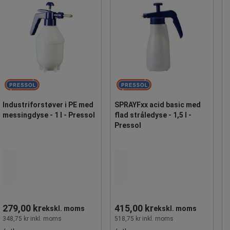
Industriforstøver i PE med
SPRAYFxx acid basic med
messingdyse - 1 l - Pressol
flad stråledyse - 1,5 l -
Pressol
279,00 kr
415,00 kr
ekskl. moms
ekskl. moms
348,75 kr inkl. moms
518,75 kr inkl. moms