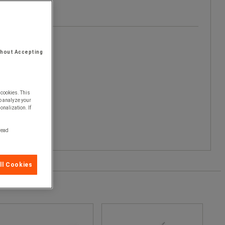
thout Accepting
 cookies. This
o analyze your
onalization. If
 read
ll Cookies