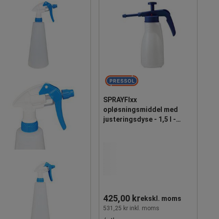
SPRAYFIxx
opløsningsmiddel med
justeringsdyse - 1,5 l -
Pressol
425,00 kr
ekskl. moms
531,25 kr inkl. moms