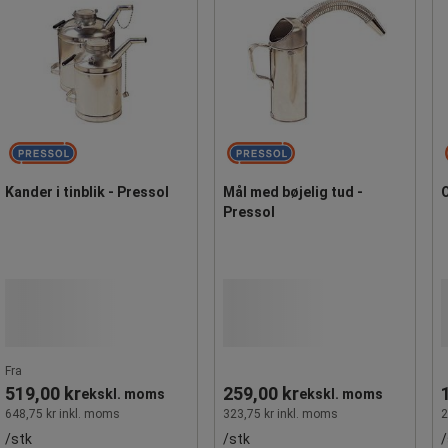
Kander i tinblik - Pressol
Mål med bøjelig tud -
O
Pressol
Fra
519,00 kr
259,00 kr
ekskl. moms
ekskl. moms
648,75 kr inkl. moms
323,75 kr inkl. moms
2
/stk
/stk
/