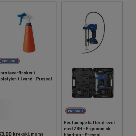
orstøverflasker i
oletylen til vand - Pressol
Fedtpumpe batteridrevet
med ZBH - Ergonomisk
53,00 kr
ekskl. moms
håndtag - Pressol