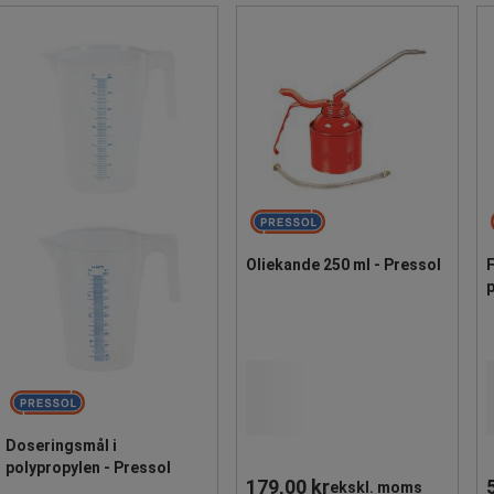
Oliekande 250 ml - Pressol
F
p
Doseringsmål i
polypropylen - Pressol
179,00 kr
ekskl. moms