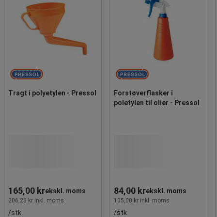
Tragt i polyetylen - Pressol
Forstøverflasker i
poletylen til olier - Pressol
165,00 kr
84,00 kr
ekskl. moms
ekskl. moms
206,25 kr inkl. moms
105,00 kr inkl. moms
/stk
/stk