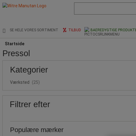
Liste
med
foreslået
webside
og
SE HELE VORES SORTIMENT
TILBUD
BAEREDYGTIGE PRODUKT
søgehistorik
Startside
Pressol
Populære
Pris
Nedre
Øvre
Kategorier
grænse
grænse
mærker
Værksted
(25)
Filtrer efter
Populære mærker