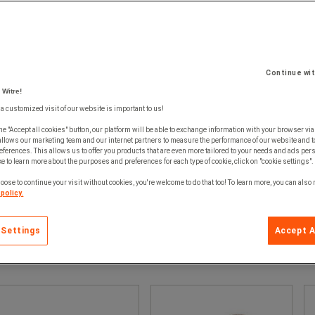
Continue wi
 Witre!
 a customized visit of our website is important to us!
he "Accept all cookies" button, our platform will be able to exchange information with your browser via
allows our marketing team and our internet partners to measure the performance of our website and t
ferences. This allows us to offer you products that are even more tailored to your needs and ads pers
e to learn more about the purposes and preferences for each type of cookie, click on "cookie settings".
oose to continue your visit without cookies, you're welcome to do that too! To learn more, you can also
policy.
 Settings
Accept A