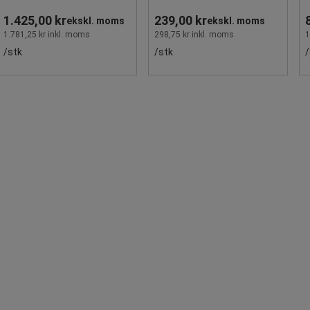
1.425,00 kr
239,00 kr
ekskl. moms
ekskl. moms
1.781,25 kr inkl. moms
298,75 kr inkl. moms
1
/stk
/stk
/