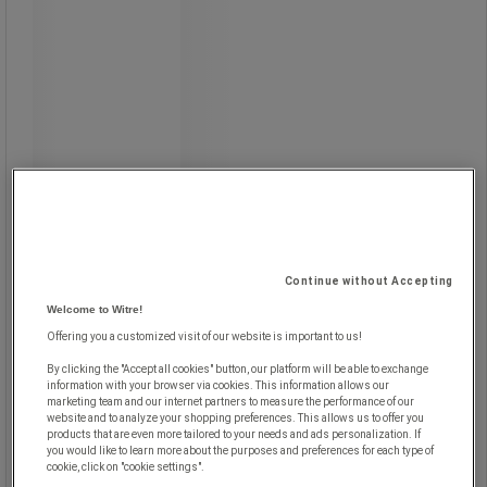
Spontex
Rivefast skuresvamp.
Forbliver ren længere takket være
stopfedt-behandlingen.
Tilpasningsmuligheder inkluderet i
ordren: ekstra linje, rund eller
rektangulær stempelindstilling,
logo/signatur, officielt Marianne-
symbol.
Du kan sende eventuelle ønsker om
tilpasning via e-mail til
devis@manutan.fr.
Continue without Accepting
Angiv venligst: den valgte
stempelmodel med Manutan-
Welcome to Witre!
referencenummeret, mængden og
Offering you a customized visit of our website is important to us!
farven på blækket (sort blækblok
leveres som standard), den
By clicking the "Accept all cookies" button, our platform will be able to exchange
maskinskrevne tekst med angivelse
information with your browser via cookies. This information allows our
af den ønskede skrifttype og
marketing team and our internet partners to measure the performance of our
størrelse, om der skal være en
website and to analyze your shopping preferences. This allows us to offer you
ramme omkring din tekst, de valgte
products that are even more tailored to your needs and ads personalization. If
indstillinger. NB: Vi vil kræve skriftlig
you would like to learn more about the purposes and preferences for each type of
godkendelse til gengivelse af en
cookie, click on "cookie settings".
underskrift eller det officielle