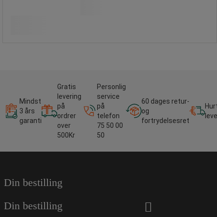
248,75 kr inkl. moms
Sammenlign
pakke med 10 stk
Køb nu
-
+
19,90 kr ekskl. moms per enhed
Gratis
Personlig
levering
service
Mindst
60 dages retur-
på
på
Hur
3 års
og
ordrer
telefon
lev
garanti
fortrydelsesret
over
75 50 00
500Kr
50
Din bestilling
Din bestilling