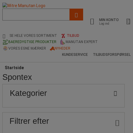
Liste
med
MIN KONTO
foreslået
Log ind
webside
og
SE HELE VORES SORTIMENT
TILBUD
søgehistorik
BAEREDYGTIGE PRODUKTER
MANUTAN EXPERT
VORES EGNE MÆRKER
NYHEDER
KUNDESERVICE
TILBUDSFORSPØRSEL
Startside
Spontex
Populære
Pris
Nedre
Øvre
Kategorier
grænse
grænse
mærker
Filtrer efter