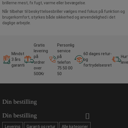
brillerne mest, fx fugt, varme eller bevægelse.
Når tilbehør til beskyttelsesbriller vælges med fokus på funktion og
brugerkomfort, styrkes både sikkerhed og anvendelighed i det
daglige arbejde.
Gratis
Personlig
levering
service
Mindst
60 dages retur-
på
på
Hur
3 års
og
ordrer
telefon
lev
garanti
fortrydelsesret
over
75 50 00
500Kr
50
Din bestilling
Din bestilling
Levering
Garanti og retur
Alle kategorier