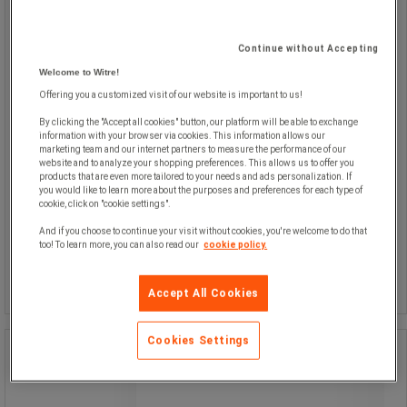
Continue without Accepting
Welcome to Witre!
Offering you a customized visit of our website is important to us!
By clicking the "Accept all cookies" button, our platform will be able to exchange
information with your browser via cookies. This information allows our
marketing team and our internet partners to measure the performance of our
website and to analyze your shopping preferences. This allows us to offer you
products that are even more tailored to your needs and ads personalization. If
719,00 kr
ekskl. moms
you would like to learn more about the purposes and preferences for each type of
898,75 kr inkl. moms
cookie, click on "cookie settings".
pakke med 50 stk
And if you choose to continue your visit without cookies, you're welcome to do that
14,38 kr ekskl. moms per enhed
too! To learn more, you can also read our
cookie policy.
Sammenlign
Køb nu
-
+
Accept All Cookies
Cookies Settings
Brillesnor - Portwest
Brillesnor - Portwest