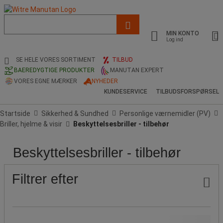
Liste
med
MIN KONTO
foreslået
Log ind
webside
og
SE HELE VORES SORTIMENT
TILBUD
søgehistorik
BAEREDYGTIGE PRODUKTER
MANUTAN EXPERT
VORES EGNE MÆRKER
NYHEDER
KUNDESERVICE
TILBUDSFORSPØRSEL
Startside
Sikkerhed & Sundhed
Personlige værnemidler (PV)
Briller, hjelme & visir
Beskyttelsesbriller - tilbehør
Beskyttelsesbriller - tilbehør
Pris
Populære
mærker
Filtrer efter
Pris