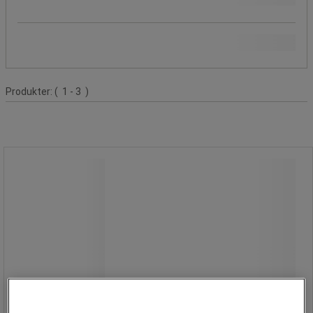
Populære mærker
Produktliste
Produkter:
( 1 - 3 )
Sort universalsnor
Sort universalsnor
Ikke-justerbar snor til
sikkerhedsbriller, universel størrelse.
Kan nemt tilpasses til alle briller.
Lettilgængelig for brugeren, når den
hænges rundt om halsen.