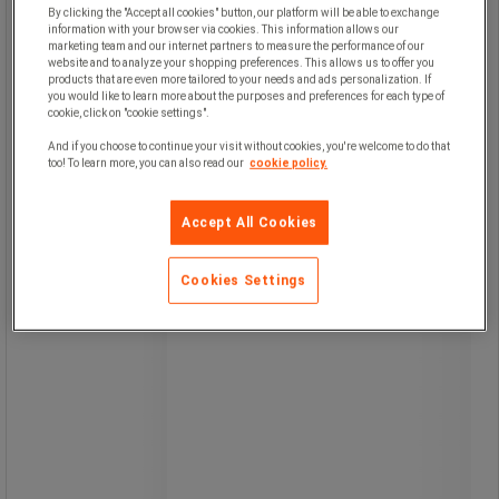
By clicking the "Accept all cookies" button, our platform will be able to exchange
God beskyttelse mod korrosion, høje
information with your browser via cookies. This information allows our
temperaturer og kemikalier.
marketing team and our internet partners to measure the performance of our
website and to analyze your shopping preferences. This allows us to offer you
Låsehus og bøjle er beskyttet mod
products that are even more tailored to your needs and ads personalization. If
elektrostatiske udladninger.
you would like to learn more about the purposes and preferences for each type of
Let og kompakt hængelås.
cookie, click on "cookie settings".
Dirkesikker: cylinder med 6
højpræcisionsstifter af typen
And if you choose to continue your visit without cookies, you're welcome to do that
Superglide.
too! To learn more, you can also read our
cookie policy.
Sikkerhed: automatisk låsning og høj
nøglesikkerhed.
Accept All Cookies
Fremstillet af genbrugsmateriale.
Cookies Settings