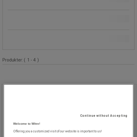
Ikaros Shop Publikation
Populære mærker
Produktliste
Produkter:
( 1 - 4 )
Hængelås Locked Out - Abus
Hængelås Locked Out - Abus
Continue without Accepting
Welcome to Witre!
Offering you a customized visit of our website is important to us!