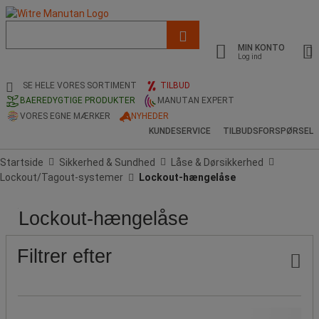
Liste
med
MIN KONTO
foreslået
Log ind
webside
og
SE HELE VORES SORTIMENT
TILBUD
søgehistorik
BAEREDYGTIGE PRODUKTER
MANUTAN EXPERT
VORES EGNE MÆRKER
NYHEDER
KUNDESERVICE
TILBUDSFORSPØRSEL
Startside
Sikkerhed & Sundhed
Låse & Dørsikkerhed
Lockout/Tagout-systemer
Lockout-hængelåse
Lockout-hængelåse
Pris
Ikaros
Populære
Shop
mærker
Publikation
Filtrer efter
Pris