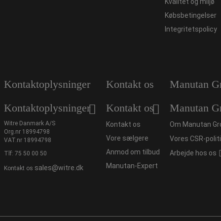
Kvalitet og miljø
Købsbetingelser
Integritetspolicy
Kontaktoplysninger
Kontakt os
Manutan G
Kontaktoplysninger
Kontakt os
Manutan G
Witre Danmark A/S
Kontakt os
Om Manutan Gr
Org.nr 18994798
Vore sælgere
Vores CSR-polit
VAT.nr 18994798
Anmod om tilbud
Arbejde hos os
Tlf:
75 50 00 50
Manutan-Expert
sales@witre.dk
Kontakt os