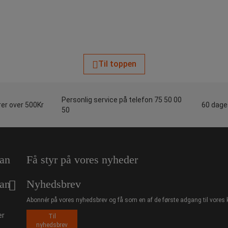
Til toppen
Personlig service på telefon 75 50 00
rer over 500Kr
60 dages
50
an
Få styr på vores nyheder
an
Nyhedsbrev
Abonnér på vores nyhedsbrev og få som en af de første adgang til vores 
er
Til
nyhedsbrev