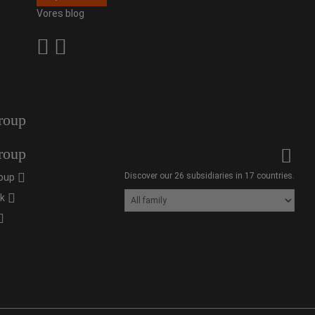
Vores blog
roup
roup
Discover our 26 subsidiaries in 17 countries.
oup
ik