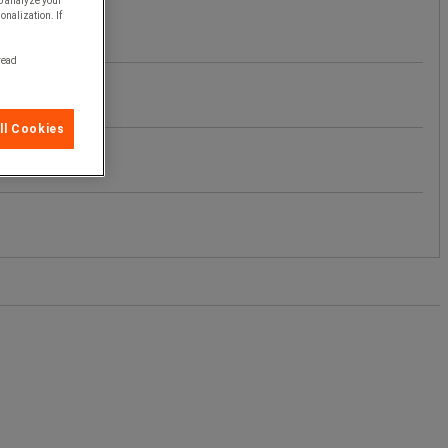
o analyze your
onalization. If
 read
ll Cookies