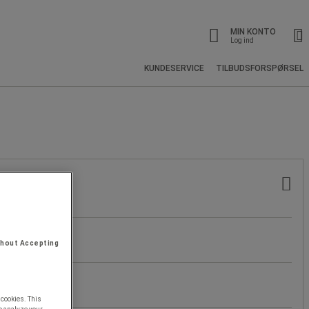
MIN KONTO
Log ind
KUNDESERVICE
TILBUDSFORSPØRSEL
thout Accepting
 cookies. This