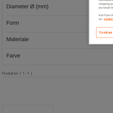
information 
shopping pre
Diameter Ø (mm)
you would lik
And if you ch
our
cookie 
Form
Cookies
Materiale
Farve
Produktliste
Produkter:
( 1 - 1 )