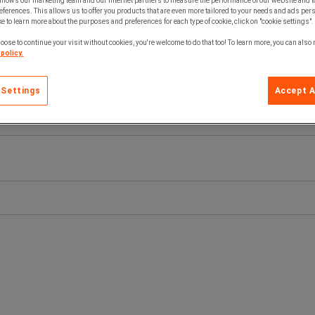
allows our marketing team and our internet partners to measure the performance of our website and t
ferences. This allows us to offer you products that are even more tailored to your needs and ads pers
e to learn more about the purposes and preferences for each type of cookie, click on "cookie settings".
oose to continue your visit without cookies, you're welcome to do that too! To learn more, you can also
policy.
 Settings
Accept A