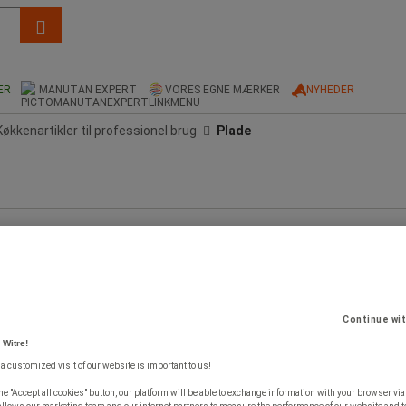
ER
MANUTAN EXPERT
VORES EGNE MÆRKER
NYHEDER
Køkkenartikler til professionel brug
Plade
Continue wi
 Witre!
 a customized visit of our website is important to us!
he "Accept all cookies" button, our platform will be able to exchange information with your browser via