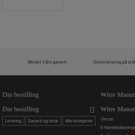
Mindst 3 års garanti
Gratis levering på ord
Din bestilling
Witre Manut
Din bestilling
Witre Manut
Om os
Levering
Garanti og retur
Alle kategorier
E-handelsløsning