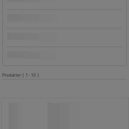
Ikaros Shop Publikation
Produktets oprindelse
Populære mærker
Produktliste
Produkter:
( 1 - 10 )
Trykhane i messing til tønde 2 og 3/4
Trykhane i messing til tønde 2 og 3/4