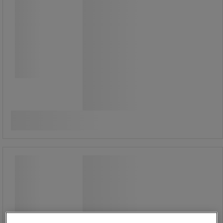
Hane til 2 og 3/4 tønder.
Med flammedæmper.
1.800,00 kr
ekskl. moms
Sammenlign
2.250,00 kr inkl. moms
/stk
Køb nu
-
+
Adapter IBC S60x6 x 25 mm
Adapter IBC S60x6 x 25 mm
Adapter IBC S60x6 hun x 25 mm
passer til IBC med 2 grovgevind