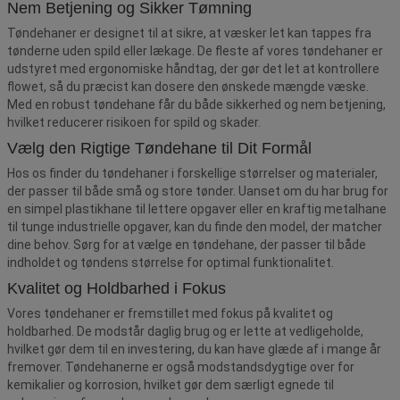
Nem Betjening og Sikker Tømning
Tøndehaner er designet til at sikre, at væsker let kan tappes fra
tønderne uden spild eller lækage. De fleste af vores tøndehaner er
udstyret med ergonomiske håndtag, der gør det let at kontrollere
flowet, så du præcist kan dosere den ønskede mængde væske.
Med en robust tøndehane får du både sikkerhed og nem betjening,
hvilket reducerer risikoen for spild og skader.
Vælg den Rigtige Tøndehane til Dit Formål
Hos os finder du tøndehaner i forskellige størrelser og materialer,
der passer til både små og store tønder. Uanset om du har brug for
en simpel plastikhane til lettere opgaver eller en kraftig metalhane
til tunge industrielle opgaver, kan du finde den model, der matcher
dine behov. Sørg for at vælge en tøndehane, der passer til både
indholdet og tøndens størrelse for optimal funktionalitet.
Kvalitet og Holdbarhed i Fokus
Vores tøndehaner er fremstillet med fokus på kvalitet og
holdbarhed. De modstår daglig brug og er lette at vedligeholde,
hvilket gør dem til en investering, du kan have glæde af i mange år
fremover. Tøndehanerne er også modstandsdygtige over for
kemikalier og korrosion, hvilket gør dem særligt egnede til