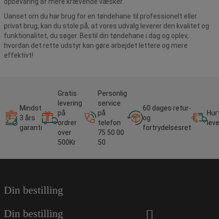
opbevaring af mere krævende væsker.
Uanset om du har brug for en tøndehane til professionelt eller
privat brug, kan du stole på, at vores udvalg leverer den kvalitet og
funktionalitet, du søger. Bestil din tøndehane i dag og oplev,
hvordan det rette udstyr kan gøre arbejdet lettere og mere
effektivt!
Gratis
Personlig
levering
service
Mindst
60 dages retur-
på
på
Hur
3 års
og
ordrer
telefon
lev
garanti
fortrydelsesret
over
75 50 00
500Kr
50
Din bestilling
Din bestilling