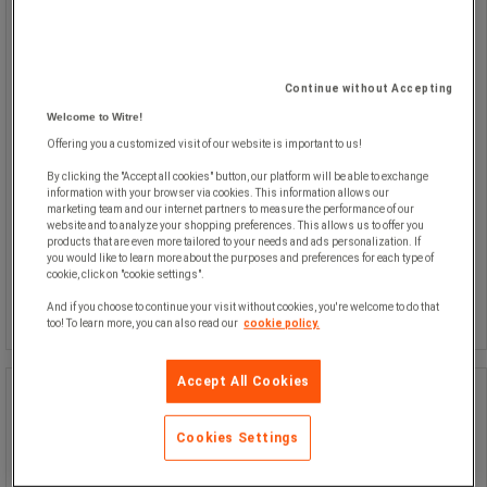
(DN50/S60x6).
Materiale af polypropylen, og
adapteren er sortfarvet.
Indvendig: S60x6 grovgevind.
Continue without Accepting
Udvendig: 1 (25 mm) slangekobling.
Welcome to Witre!
Offering you a customized visit of our website is important to us!
By clicking the "Accept all cookies" button, our platform will be able to exchange
information with your browser via cookies. This information allows our
marketing team and our internet partners to measure the performance of our
website and to analyze your shopping preferences. This allows us to offer you
products that are even more tailored to your needs and ads personalization. If
175,00 kr
ekskl. moms
you would like to learn more about the purposes and preferences for each type of
Sammenlign
218,75 kr inkl. moms
cookie, click on "cookie settings".
/stk
Køb nu
-
+
And if you choose to continue your visit without cookies, you're welcome to do that
too! To learn more, you can also read our
cookie policy.
Accept All Cookies
Afløbshane i messing
Cookies Settings
Afløbshane i messing