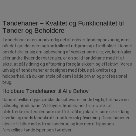
Tøndehaner – Kvalitet og Funktionalitet til
Tønder og Beholdere
Tøndehaner er en uundværlig del af enhver tøndeopbevaring, især
når det gælder nem og kontrolleret udtømning af indholdet. Uanset
om det drejer sig om opbevaring af væsker som olie, vin, kemikalier
eller andre flydende materialer, er en solid tøndehane med til at
sikre, at påfyldning og aftapning foregår sikkert og effektivt. Vores
udvalg af tøndehaner er designet med fokus på kvalitet og
holdbarhed, så du kan stole på dem i både privat og professionel
brug.
Holdbare Tøndehaner til Alle Behov
Uanset hvilken type væske du opbevarer, er det vigtigt at have en
pålidelig tøndehane. Vi tilbyder tøndehaner fremstillet af
slidstærke materialer som rustfrit stål og plastik, som sikrer lang
levetid og modstandskraft mod kemisk påvirkning. Disse haner er
ideelle til både industri og landbrug og kan nemt tilpasses
forskellige tøndetyper og størrelser.