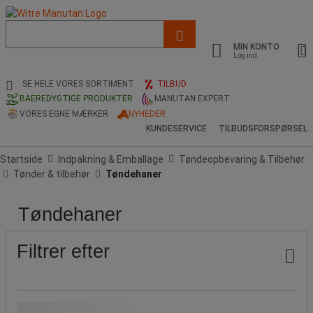
Liste
med
MIN KONTO
foreslået
Log ind
webside
og
SE HELE VORES SORTIMENT
TILBUD
søgehistorik
BAEREDYGTIGE PRODUKTER
MANUTAN EXPERT
VORES EGNE MÆRKER
NYHEDER
KUNDESERVICE
TILBUDSFORSPØRSEL
Startside
Indpakning & Emballage
Tøndeopbevaring & Tilbehør
Tønder & tilbehør
Tøndehaner
Tøndehaner
Pris
Ikaros
Produktets
Populære
Shop
oprindelse
mærker
Publikation
Filtrer efter
Pris