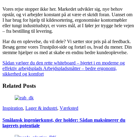
Vores rejse stopper ikke her. Markedet udvikler sig, nye behov
opstår, og vi arbejder konstant på at være et skridt foran. Uanset om
I har brug for hjælp til kildesortering, ergonomiske kontormøbler
eller tungt industriudstyr, er vores mål, at I føler jer trygge hele vejen
– fra bestilling til levering.
Har du en oplevelse, du vil dele? Vi sætter stor pris på al feedback.
Besøg gerne vores Trustpilot-side og fortæl os, hvad du mener. Din
stemme hjælper os med at skabe en endnu bedre kundeoplevelse.
Sådan vælger du den rette whiteboard – hjertet i en moderne og
effektiv arbejdsplads
Arbejdspladsmåtter – bedre ergonomi,
sikkerhed og komfort
Related Posts
Inspiration
,
Lager & industri
,
Værksted
Smålansk ingeniørkunst, der holder: Sådan maksimerer du
lagerets potentiale