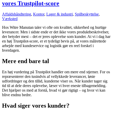
vores Trustpilot-score
Affaldshåndtering
,
Kontor
,
Lager & industri
,
Spilbeskyttelse
,
Værksted
Hos Witre Manutan taler vi ofte om kvalitet, sikkerhed og hurtige
leverancer. Men i sidste ende er det ikke vores produktbeskrivelser,
der betyder mest – det er jeres oplevelse som kunder. At vi i dag har
en høj Trustpilot-score, er et tydeligt bevis på, at vores målrettede
arbejde med kundeservice og logistik gør en reel forskel i
hverdagen.
Mere end bare tal
En høj vurdering på Trustpilot handler om mere end stjerner. For os
repræsenterer den tusindvis af vellykkede leverancer, løste
udfordringer og den tillid, kunderne viser os. Når kunder tager sig
tid til at dele deres oplevelse, læser vi hver eneste tilbagemelding.
Det hjælper os med at forstå, hvad vi gør rigtigt – og hvor vi kan
blive endnu bedre.
Hvad siger vores kunder?