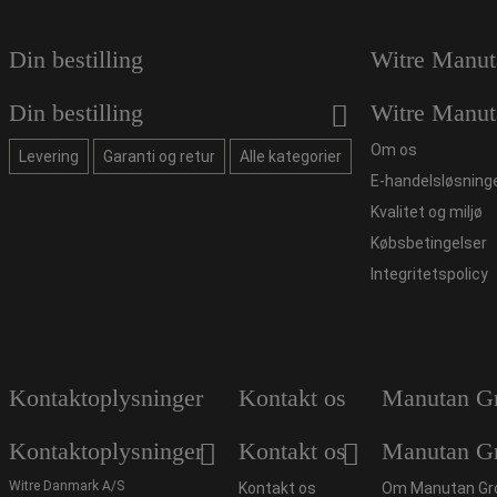
Din bestilling
Witre Manut
Din bestilling
Witre Manut
Om os
Levering
Garanti og retur
Alle kategorier
E-handelsløsning
Kvalitet og miljø
Købsbetingelser
Integritetspolicy
Kontaktoplysninger
Kontakt os
Manutan G
Kontaktoplysninger
Kontakt os
Manutan G
Witre Danmark A/S
Kontakt os
Om Manutan Gr