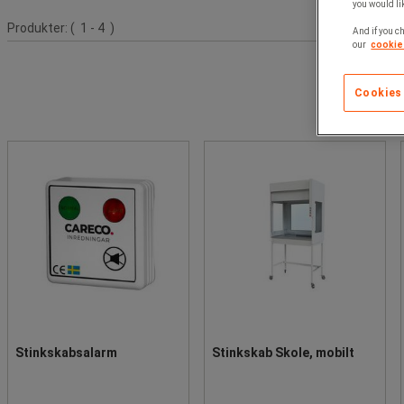
you would lik
Produktliste
Produkter:
( 1 - 4 )
And if you ch
our
cookie 
Cookies
Stinkskabsalarm
Stinkskab Skole, mobilt