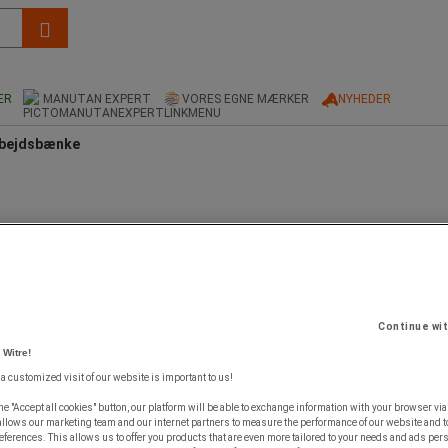
ER
MANUTAN EXPERT
VORES EGNE MÆRKER
NYHEDER
rbejdsbænke
Continue wi
 Witre!
 a customized visit of our website is important to us!
he "Accept all cookies" button, our platform will be able to exchange information with your browser via
allows our marketing team and our internet partners to measure the performance of our website and t
ferences. This allows us to offer you products that are even more tailored to your needs and ads pers