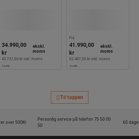
Fra
34.990,00
41.990,00
ekskl.
ekskl.
moms
moms
kr
kr
43.737,50 kr inkl. moms
52.487,50 kr inkl. moms
/stk
/stk
Til toppen
Personlig service på telefon 75 50 00
rer over 500Kr
60 dages
50