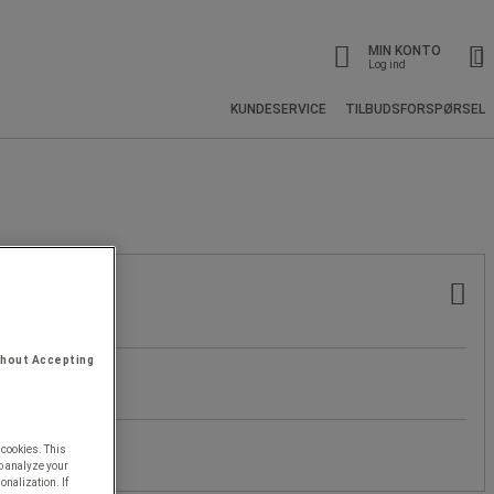
MIN KONTO
Log ind
KUNDESERVICE
TILBUDSFORSPØRSEL
thout Accepting
 cookies. This
o analyze your
onalization. If