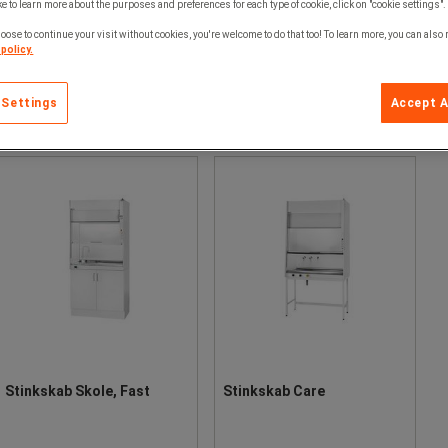
e to learn more about the purposes and preferences for each type of cookie, click on "cookie settings".
oose to continue your visit without cookies, you're welcome to do that too! To learn more, you can also
policy.
 Settings
Accept A
Stinkskab Skole, Fast
Stinkskab Care