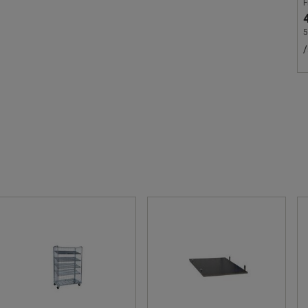
F
5
/