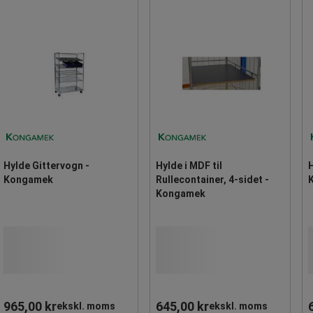
Hylde Gittervogn -
Hylde i MDF til
H
Kongamek
Rullecontainer, 4-sidet -
Kongamek
965,00 kr
645,00 kr
ekskl. moms
ekskl. moms