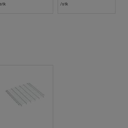
stk
/stk