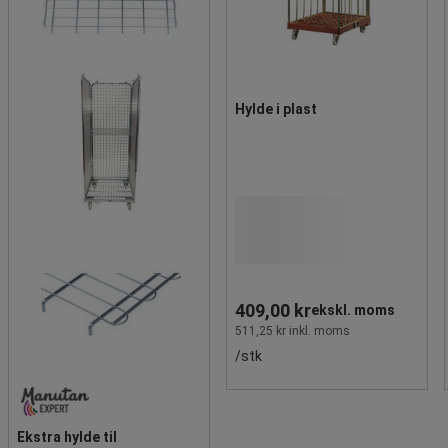
Hylde i plast
409,00 kr
ekskl. moms
511,25 kr inkl. moms
/stk
Ekstra hylde til