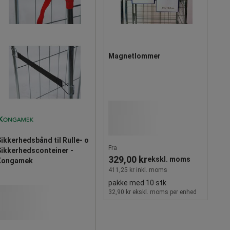
Magnetlommer
ikkerhedsbånd til Rulle- o
Fra
Sikkerhedsconteiner -
329,00 kr
ekskl. moms
Kongamek
411,25 kr inkl. moms
pakke med 10 stk
32,90 kr ekskl. moms per enhed