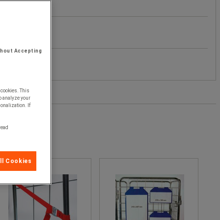
thout Accepting
 cookies. This
o analyze your
onalization. If
 read
ll Cookies