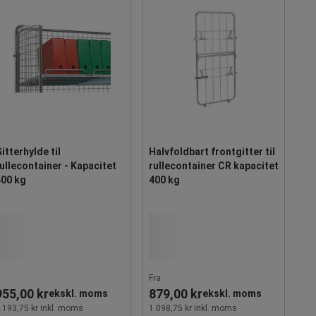
itterhylde til
Halvfoldbart frontgitter til
ullecontainer - Kapacitet
rullecontainer CR kapacitet
400 kg
400 kg
Fra
955,00 kr
879,00 kr
ekskl. moms
ekskl. moms
.193,75 kr inkl. moms
1.098,75 kr inkl. moms