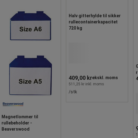
Halv gitterhylde til sikker
rullecontainerkapacitet
720 kg
G
r
409,00 kr
ekskl. moms
511,25 kr inkl. moms
/stk
Magnetlommer til
rullebeholder -
Beaverswood
1