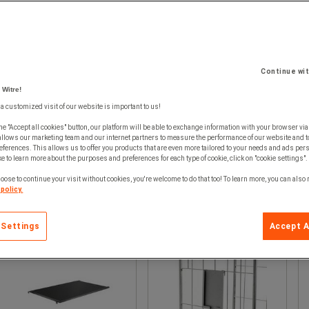
Continue wi
 Witre!
 a customized visit of our website is important to us!
he "Accept all cookies" button, our platform will be able to exchange information with your browser via
allows our marketing team and our internet partners to measure the performance of our website and t
ferences. This allows us to offer you products that are even more tailored to your needs and ads pers
e to learn more about the purposes and preferences for each type of cookie, click on "cookie settings".
oose to continue your visit without cookies, you're welcome to do that too! To learn more, you can also
policy.
 Settings
Accept A