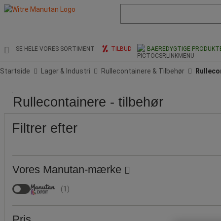
Liste
med
foreslået
webside
og
SE HELE VORES SORTIMENT
TILBUD
BAEREDYGTIGE PRODUKT
søgehistorik
Startside
Lager & Industri
Rullecontainere & Tilbehør
Rulleco
Pris
Produktets
Populære
Rullecontainere - tilbehør
oprindelse
mærker
Filtrer efter
Vores Manutan-mærke
(
1
)
Pris