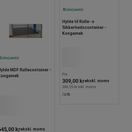
Hylde til Rulle- o
Sikkerhedsconteiner -
Kongamek
ylde MDF Rullecontainer -
Fra
Kongamek
309,00 kr
ekskl. moms
386,25 kr inkl. moms
/stk
645,00 kr
ekskl. moms