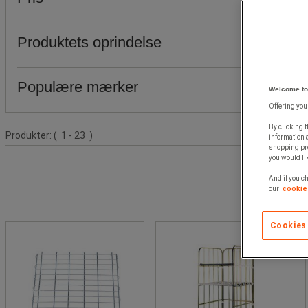
Produktets oprindelse
Populære mærker
Welcome to
Offering you
By clicking t
Produktliste
Produkter:
( 1 - 23 )
information 
shopping pre
you would lik
And if you ch
our
cookie 
Cookies