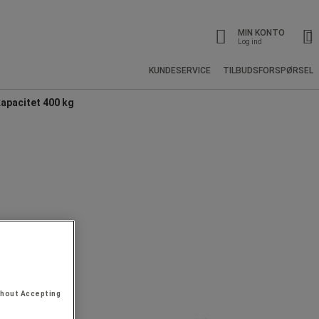
MIN KONTO
Log ind
KUNDESERVICE
TILBUDSFORSPØRSEL
kapacitet 400 kg
thout Accepting