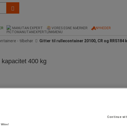
ER
MANUTAN EXPERT
VORES EGNE MÆRKER
NYHEDER
ntainere - tilbehør
Gitter til rullecontainer 20100, CR og RRS184 
 kapacitet 400 kg
Continue wi
 Witre!