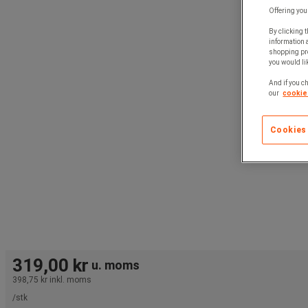
Offering you
By clicking t
information 
shopping pre
you would lik
And if you ch
our
cookie 
Cookies
319,00 kr
u. moms
398,75 kr
inkl. moms
/stk