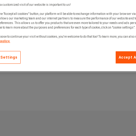
 a customized visit of our website is important to us!
he "Accept all cookies" button, our platform will be able to exchange information with your browser via
allows our marketing team and our internet partners to measure the performance of our website and t
ferences. This allows us to offer you products that are even more tailored to your needs and ads pers
e to learn more about the purposes and preferences for each type of cookie, click on "cookie settings".
oose to continue your visit without cookies, you're welcome to do that too! To learn more, you can also
policy.
 Settings
Accept A