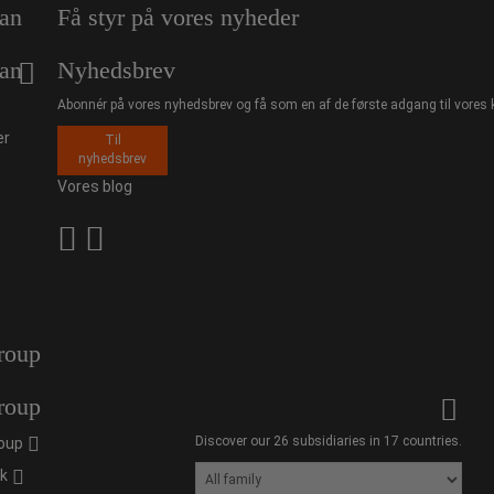
an
Få styr på vores nyheder
an
Nyhedsbrev
Abonnér på vores nyhedsbrev og få som en af de første adgang til vores 
er
Til
nyhedsbrev
Vores blog
roup
roup
Discover our 26 subsidiaries in 17 countries.
oup
ik