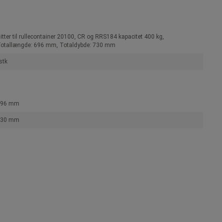
itter til rullecontainer 20100, CR og RRS184 kapacitet 400 kg,
otallængde: 696 mm, Totaldybde: 730 mm
stk
696 mm
730 mm