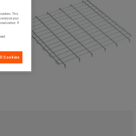
 cookies. This
o analyze your
onalization. If
 read
ll Cookies