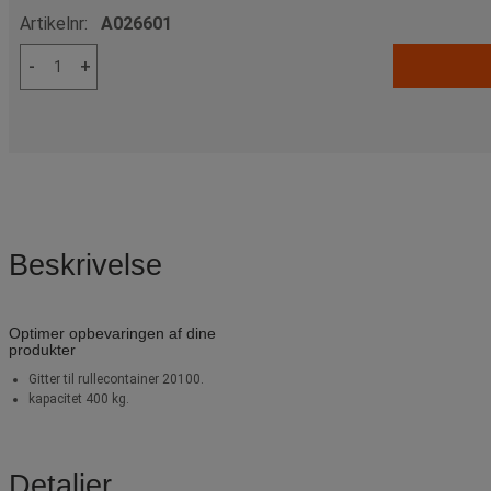
Artikelnr:
A026601
-
+
Beskrivelse
Optimer opbevaringen af dine
produkter
Gitter til rullecontainer 20100.
kapacitet 400 kg.
Detaljer