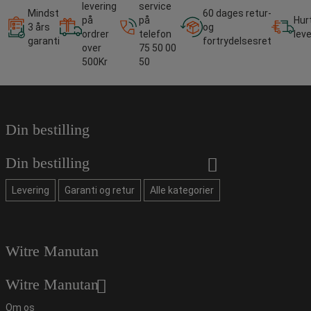
levering
service
Mindst
60 dages retur-
på
på
Hur
3 års
og
ordrer
telefon
lev
garanti
fortrydelsesret
over
75 50 00
500Kr
50
Din bestilling
Din bestilling
Levering
Garanti og retur
Alle kategorier
Witre Manutan
Witre Manutan
Om os