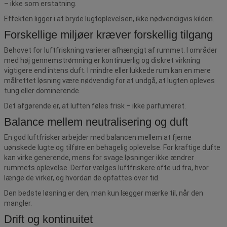
– ikke som erstatning.
Effekten ligger i at bryde lugtoplevelsen, ikke nødvendigvis kilden.
Forskellige miljøer kræver forskellig tilgang
Behovet for luftfriskning varierer afhængigt af rummet. I områder
med høj gennemstrømning er kontinuerlig og diskret virkning
vigtigere end intens duft. I mindre eller lukkede rum kan en mere
målrettet løsning være nødvendig for at undgå, at lugten opleves
tung eller dominerende.
Det afgørende er, at luften føles frisk – ikke parfumeret.
Balance mellem neutralisering og duft
En god luftfrisker arbejder med balancen mellem at fjerne
uønskede lugte og tilføre en behagelig oplevelse. For kraftige dufte
kan virke generende, mens for svage løsninger ikke ændrer
rummets oplevelse. Derfor vælges luftfriskere ofte ud fra, hvor
længe de virker, og hvordan de opfattes over tid.
Den bedste løsning er den, man kun lægger mærke til, når den
mangler.
Drift og kontinuitet