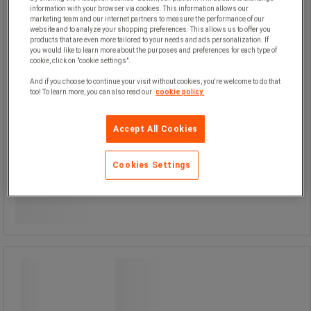
information with your browser via cookies. This information allows our
marketing team and our internet partners to measure the performance of our
website and to analyze your shopping preferences. This allows us to offer you
products that are even more tailored to your needs and ads personalization. If
you would like to learn more about the purposes and preferences for each type of
cookie, click on "cookie settings".
And if you choose to continue your visit without cookies, you're welcome to do that
too! To learn more, you can also read our
cookie policy.
1.630,00 kr
ekskl. moms
Accept All Cookies
2.037,50 kr inkl. moms
pakke med 6 stk
Cookies Settings
271,67 kr ekskl. moms per enhed
Sammenlign
Se 3 muligheder
Dispenser Airfreshener A3 - Tork
Dispenser Airfreshener A3 - Tork