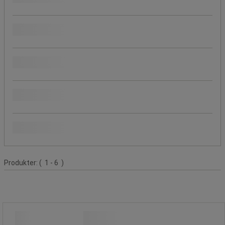
Ikaros Shop Publikation
Emballage
Produktets oprindelse
Populære mærker
Produktliste
Produkter:
( 1 - 6 )
Lugtforbedrer Airfreshener A3 - Tork