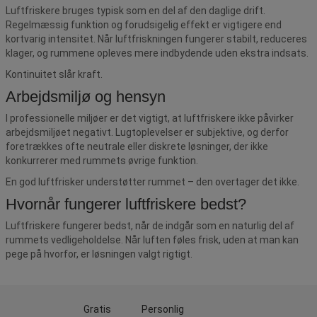
Luftfriskere bruges typisk som en del af den daglige drift.
Regelmæssig funktion og forudsigelig effekt er vigtigere end
kortvarig intensitet. Når luftfriskningen fungerer stabilt, reduceres
klager, og rummene opleves mere indbydende uden ekstra indsats.
Kontinuitet slår kraft.
Arbejdsmiljø og hensyn
I professionelle miljøer er det vigtigt, at luftfriskere ikke påvirker
arbejdsmiljøet negativt. Lugtoplevelser er subjektive, og derfor
foretrækkes ofte neutrale eller diskrete løsninger, der ikke
konkurrerer med rummets øvrige funktion.
En god luftfrisker understøtter rummet – den overtager det ikke.
Hvornår fungerer luftfriskere bedst?
Luftfriskere fungerer bedst, når de indgår som en naturlig del af
rummets vedligeholdelse. Når luften føles frisk, uden at man kan
pege på hvorfor, er løsningen valgt rigtigt.
Gratis
Personlig