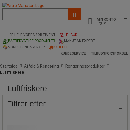
Liste
med
MIN KONTO
foreslået
Log ind
webside
og
SE HELE VORES SORTIMENT
TILBUD
søgehistorik
BAEREDYGTIGE PRODUKTER
MANUTAN EXPERT
VORES EGNE MÆRKER
NYHEDER
KUNDESERVICE
TILBUDSFORSPØRSEL
Startside
Affald & Rengøring
Rengøringsprodukter
Luftfriskere
Luftfriskere
Pris
Ikaros
Emballage
Produktets
Populære
Shop
oprindelse
mærker
Publikation
Filtrer efter
Pris