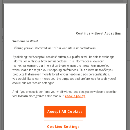
Emballage
Continue without Accepting
Produktliste
Produkter:
( 1 - 1 )
Welcome to Witre!
Offering you a customized visit of our website is important to us!
By clicking the "Accept all cookies" button, our platform will be able to exchange
information with your browser via cookies. This information allows our
marketing team and our internet partners to measure the performance of our
Vaskemiddel Via Professional Plus,
website and to analyze your shopping preferences. This allows us to offer you
8,32 kg
products that are even more tailored to your needs and ads personalization. If
you would like to learn more about the purposes and preferences for each type of
cookie, click on "cookie settings".
Vaskemiddel Via Professional Plus,
And if you choose to continue your visit without cookies, you're welcome to do that
8,32 kg
too! To learn more, you can also read our
cookie policy.
Accept All Cookies
Vaskemiddel Via Professional Plus,
Cookies Settings