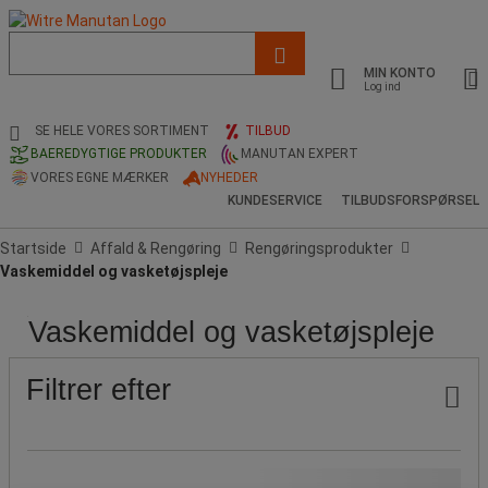
Liste
med
MIN KONTO
foreslået
Log ind
webside
og
SE HELE VORES SORTIMENT
TILBUD
søgehistorik
BAEREDYGTIGE PRODUKTER
MANUTAN EXPERT
VORES EGNE MÆRKER
NYHEDER
KUNDESERVICE
TILBUDSFORSPØRSEL
Startside
Affald & Rengøring
Rengøringsprodukter
Vaskemiddel og vasketøjspleje
Vaskemiddel og vasketøjspleje
Pris
Emballage
Filtrer efter
Pris