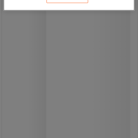
Pro Formula fås i fire varianter for at
imødekomme forskellige behov.
Kulør bevarer farverne på dit tøj og
giver en frisk duft.
Kulør uparfumeret er perfekt til
følsom hud og bevarer farverne uden
parfume.
Hvidvask giver dit hvide tøj en
strålende renhed og en frisk duft.
Hvidvask uparfumeret er ideel til
følsom hud og holder dit hvide tøj
skinnende rent uden parfume.
Fra