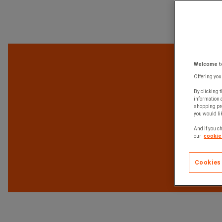
Welcome to
Offering you
By clicking t
information 
shopping pre
you would lik
And if you ch
our
cookie 
Cookies