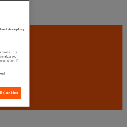
thout Accepting
 cookies. This
o analyze your
onalization. If
 read
ll Cookies