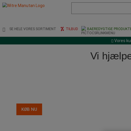
Liste
med
foreslået
webside
og
SE HELE VORES SORTIMENT
TILBUD
BAEREDYGTIGE PRODUKT
søgehistorik
Vores ku
Vi hjælpe
SOMMERTILBU
med solsikre priser
KØB NU