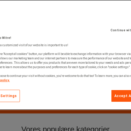
Continue wi
 Witre!
 a customized visit of our website is important to us!
he "Accept all cookies" button, our platform will be able to exchange information with your browser via
allows our marketing team and our internet partners to measure the performance of our website and t
ferences. This allows us to offer you products that are even more tailored to your needs and ads pers
e to learn more about the purposes and preferences for each type of cookie, click on "cookie settings".
oose to continue your visit without cookies, you're welcome to do that too! To learn more, you can also
policy.
 Settings
Accept A
FORBERED DIN ARBEJDSPLADS
TIL SOMMER »
Vores populære kategorier