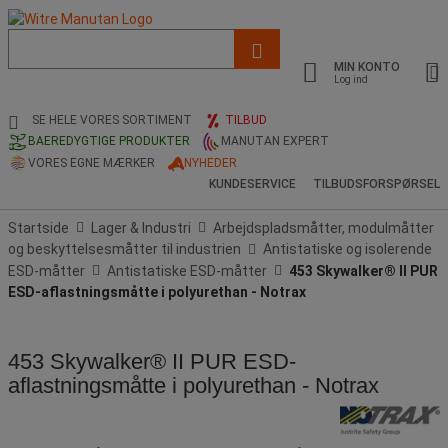
Liste
med
MIN KONTO
foreslået
Log ind
webside
og
SE HELE VORES SORTIMENT
TILBUD
søgehistorik
BAEREDYGTIGE PRODUKTER
MANUTAN EXPERT
VORES EGNE MÆRKER
NYHEDER
KUNDESERVICE
TILBUDSFORSPØRSEL
Startside
Lager & Industri
Arbejdspladsmåtter, modulmåtter
og beskyttelsesmåtter til industrien
Antistatiske og isolerende
ESD-måtter
Antistatiske ESD-måtter
453 Skywalker® II PUR
ESD-aflastningsmåtte i polyurethan - Notrax
453 Skywalker® II PUR ESD-
aflastningsmåtte i polyurethan - Notrax