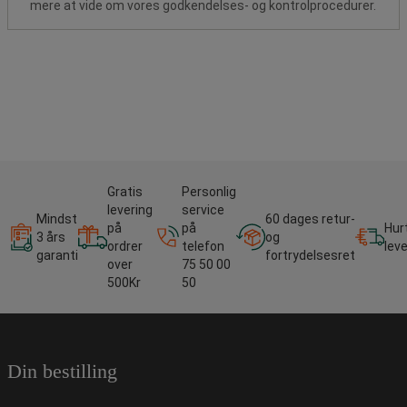
mere at vide om vores godkendelses- og kontrolprocedurer.
Gratis
Personlig
levering
service
Mindst
60 dages retur-
på
på
Hur
3 års
og
ordrer
telefon
lev
garanti
fortrydelsesret
over
75 50 00
500Kr
50
Din bestilling