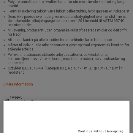
Polyuretanmåtte af høj kvalitet kendt for sin enestående komfort og lange
levetid.
Termisk isolering takket være lukket cellestruktur, hvor gassen er indkapslet.
Dens ikke-porøse overflade giver modstandsdygtighed over for slid, mens
den bibeholder afbøjningsegenskaber over 120 i henhold til ASTM 3574C
teststandarder.
Miljøvenlig, produceret uden organiske kulstofbaserede midler og derfor fri
for freon.
Affasede kanter på alle fire sider for at forhindre faren for at snuble.
Måtter til individuelle arbejdsstationer giver optimal ergonomisk komfort for
stående arbejde.
Perfekt til stationære stående arbejdsstationer, pakkestationer,
kontormiljøer, hæve-/sænkeborde, receptionsområder, serviceskranker og
kasserere.
Opfylder IEC61340-4-1 (Kategori DIF), Rg 10⁶ - 10⁹ Ω, Rp 10⁶- 10⁹ Ω målt
modstand.
Mere information
Tæppe,
anvendelse : Til
tungt arbejde
Continue without Accepting