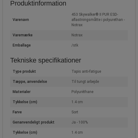
Produktinformation
453 Skywalker® II PUR ESD-
Varenavn
aflastningsmåtte i polyurethan -
Notrax
Varemærke
Notrax
Emballage
/stk
Tekniske specifikationer
Type produkt
Tapis anti-fatigue
Tæppe, anvendelse
Til tungt arbejde
Materialer
Polyuréthane
Tykkelse (cm)
1.4 cm
Farve
Sort
Genanvendeligt produkt
Ja - 100%
Tykkelse (cm)
1.4 cm