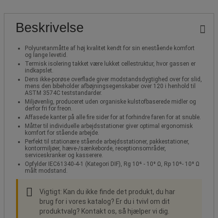
Beskrivelse
Polyuretanmåtte af høj kvalitet kendt for sin enestående komfort
og lange levetid.
Termisk isolering takket være lukket cellestruktur, hvor gassen er
indkapslet.
Dens ikke-porøse overflade giver modstandsdygtighed over for slid,
mens den bibeholder afbøjningsegenskaber over 120 i henhold til
ASTM 3574C teststandarder.
Miljøvenlig, produceret uden organiske kulstofbaserede midler og
derfor fri for freon.
Affasede kanter på alle fire sider for at forhindre faren for at snuble.
Måtter til individuelle arbejdsstationer giver optimal ergonomisk
komfort for stående arbejde.
Perfekt til stationære stående arbejdsstationer, pakkestationer,
kontormiljøer, hæve-/sænkeborde, receptionsområder,
serviceskranker og kasserere.
Opfylder IEC61340-4-1 (Kategori DIF), Rg 10⁶ - 10⁹ Ω, Rp 10⁶- 10⁹ Ω
målt modstand.
Vigtigt: Kan du ikke finde det produkt, du har
brug for i vores katalog? Er du i tvivl om dit
produktvalg? Kontakt os, så hjælper vi dig.