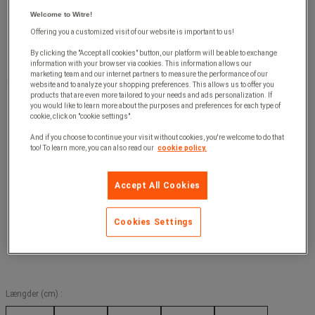
Welcome to Witre!
Offering you a customized visit of our website is important to us!
By clicking the "Accept all cookies" button, our platform will be able to exchange
information with your browser via cookies. This information allows our
marketing team and our internet partners to measure the performance of our
website and to analyze your shopping preferences. This allows us to offer you
products that are even more tailored to your needs and ads personalization. If
you would like to learn more about the purposes and preferences for each type of
cookie, click on "cookie settings".
And if you choose to continue your visit without cookies, you're welcome to do that
too! To learn more, you can also read our
cookie policy.
Accept All Cookies
Cookies Settings
Længder (cm) :