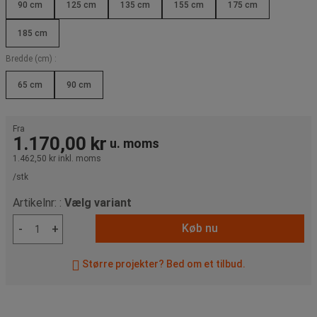
90 cm
125 cm
135 cm
155 cm
175 cm
185 cm
Bredde (cm) :
65 cm
90 cm
Fra
1.170,00 kr
u. moms
1.462,50 kr
inkl. moms
/stk
Artikelnr: :
Vælg variant
Køb nu
-
+
Større projekter? Bed om et tilbud.