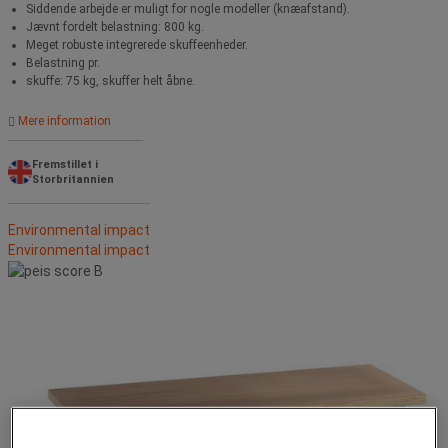
Siddende arbejde er muligt for nogle modeller (knæafstand).
Jævnt fordelt belastning: 800 kg.
Meget robuste integrerede skuffeenheder.
Belastning pr.
skuffe: 75 kg, skuffer helt åbne.
Mere information
Fremstillet i
Storbritannien
Environmental impact
Environmental impact