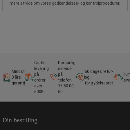
mere at vide om vores godkendelses- og kontrolprocedurer.
Gratis
Personlig
levering
service
Mindst
60 dages retur-
på
på
Hur
3 års
og
ordrer
telefon
lev
garanti
fortrydelsesret
over
75 50 00
500Kr
50
Din bestilling