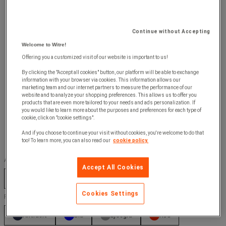
Continue without Accepting
Welcome to Witre!
Offering you a customized visit of our website is important to us!
By clicking the "Accept all cookies" button, our platform will be able to exchange
information with your browser via cookies. This information allows our
marketing team and our internet partners to measure the performance of our
website and to analyze your shopping preferences. This allows us to offer you
products that are even more tailored to your needs and ads personalization. If
you would like to learn more about the purposes and preferences for each type of
cookie, click on "cookie settings".
And if you choose to continue your visit without cookies, you're welcome to do that
too! To learn more, you can also read our
cookie policy.
Antal døre :
Accept All Cookies
1
2
Cookies Settings
Farve :
Antracit
Blå
Lysegrå
Rød