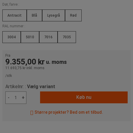
Dør, farve :
Antracit
Blå
Lysegrå
Rød
RAL nummer :
3004
5010
7016
7035
Fra
9.355,00 kr
u. moms
11.693,75 kr
inkl. moms
/stk
Artikelnr: :
Vælg variant
Køb nu
-
+
Større projekter? Bed om et tilbud.