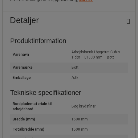
Detaljer
Produktinformation
Arbejdsbænk i bøgetræ Cubio –
Varenavn
1 dør – L1500 mm – Bott
Varemærke
Bott
Emballage
/stk
Tekniske specifikationer
Bordplademateriale til
Bøg krydsfiner
arbejdsbord
Bredde (mm)
1500 mm
Totalbredde (mm)
1500 mm