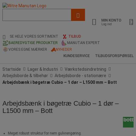
Liste
med
MIN KONTO
foreslået
Log ind
webside
og
SE HELE VORES SORTIMENT
TILBUD
søgehistorik
BAEREDYGTIGE PRODUKTER
MANUTAN EXPERT
VORES EGNE MÆRKER
NYHEDER
KUNDESERVICE
TILBUDSFORSPØRSEL
Startside
Lager & Industri
Værkstedsindretning
Arbejdsborde & tilbehør
Arbejdsborde - stationære
Arbejdsbænk i bøgetræ Cubio – 1 dør – L1500 mm – Bott
Arbejdsbænk i bøgetræ Cubio – 1 dør –
L1500 mm – Bott
Meget robust struktur for nem gulvrengøring.