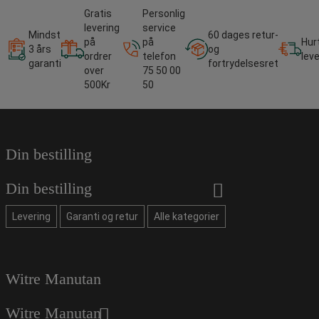
Gratis
Personlig
levering
service
Mindst
60 dages retur-
på
på
Hur
3 års
og
ordrer
telefon
lev
garanti
fortrydelsesret
over
75 50 00
500Kr
50
Din bestilling
Din bestilling
Levering
Garanti og retur
Alle kategorier
Witre Manutan
Witre Manutan