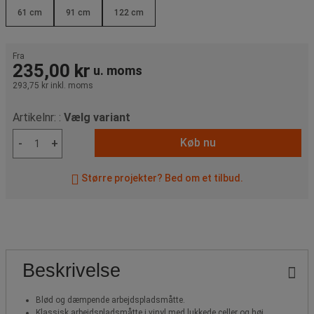
61 cm
91 cm
122 cm
Fra
235,00 kr
u. moms
293,75 kr
inkl. moms
Artikelnr: :
Vælg variant
Køb nu
-
+
Større projekter? Bed om et tilbud.
Beskrivelse
Blød og dæmpende arbejdspladsmåtte.
Klassisk arbejdspladsmåtte i vinyl med lukkede celler og høj