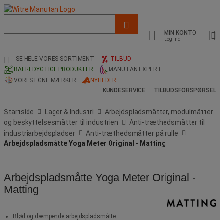
Liste
med
MIN KONTO
foreslået
Log ind
webside
og
SE HELE VORES SORTIMENT
TILBUD
søgehistorik
BAEREDYGTIGE PRODUKTER
MANUTAN EXPERT
VORES EGNE MÆRKER
NYHEDER
KUNDESERVICE
TILBUDSFORSPØRSEL
Startside
Lager & Industri
Arbejdspladsmåtter, modulmåtter
og beskyttelsesmåtter til industrien
Anti-træthedsmåtter til
industriarbejdspladser
Anti-træthedsmåtter på rulle
Arbejdspladsmåtte Yoga Meter Original - Matting
Arbejdspladsmåtte Yoga Meter Original -
Matting
Blød og dæmpende arbejdspladsmåtte.