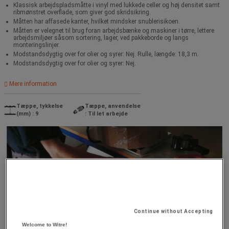
Klassisk arbejdspladsmåtte i vinyl med lukkede celler og høj densitet samt
ribmønstret overflade, som giver god skridsikring.
Måtten har affasede kanter, hvilket mindsker snublerisikoen.
Måtten er velegnet til brug foran arbejdsbænke og maskiner i tørre, lettere
arbejdsmiljøer såsom sortering, lager, ved pakkeborde og langs
monteringslinjer.
Modstandsdygtig over for olier og syrer: Nej. Rulle, længde: 18,3 m.
Modstandsdygtig over for olier og syrer: Nej.
Mere information
Tæppe, tykkelse
Tæppe, anvendelse
(mm) : 9
: Til let arbejde
Continue without Accepting
Welcome to Witre!