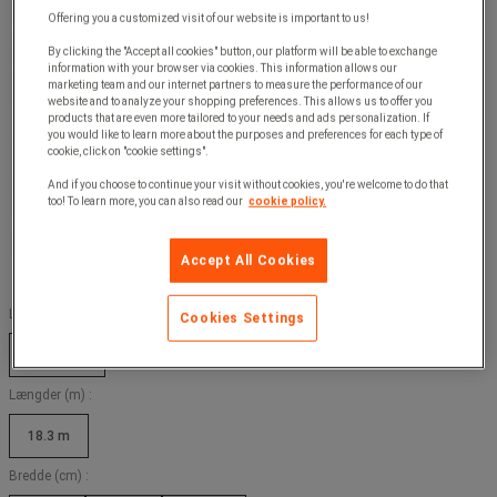
Offering you a customized visit of our website is important to us!
By clicking the "Accept all cookies" button, our platform will be able to exchange
information with your browser via cookies. This information allows our
marketing team and our internet partners to measure the performance of our
website and to analyze your shopping preferences. This allows us to offer you
products that are even more tailored to your needs and ads personalization. If
you would like to learn more about the purposes and preferences for each type of
cookie, click on "cookie settings".
And if you choose to continue your visit without cookies, you're welcome to do that
too! To learn more, you can also read our
cookie policy.
Accept All Cookies
Længder (mm) :
Cookies Settings
1000 mm
Længder (m) :
18.3 m
Bredde (cm) :