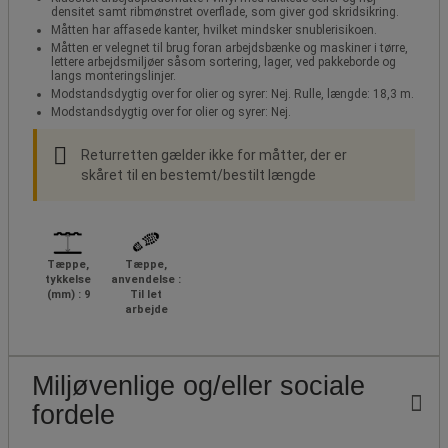
densitet samt ribmønstret overflade, som giver god skridsikring.
Måtten har affasede kanter, hvilket mindsker snublerisikoen.
Måtten er velegnet til brug foran arbejdsbænke og maskiner i tørre,
lettere arbejdsmiljøer såsom sortering, lager, ved pakkeborde og
langs monteringslinjer.
Modstandsdygtig over for olier og syrer: Nej. Rulle, længde: 18,3 m.
Modstandsdygtig over for olier og syrer: Nej.
Returretten gælder ikke for måtter, der er
skåret til en bestemt/bestilt længde
Tæppe,
Tæppe,
tykkelse
anvendelse :
(mm) : 9
Til let
arbejde
Miljøvenlige og/eller sociale
fordele