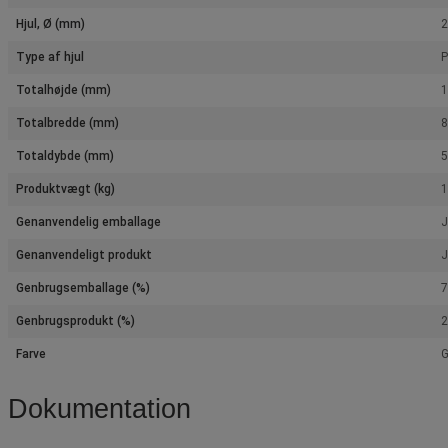
Hjul, Ø (mm)
Type af hjul
P
Totalhøjde (mm)
Totalbredde (mm)
Totaldybde (mm)
Produktvægt (kg)
1
Genanvendelig emballage
J
Genanvendeligt produkt
J
Genbrugsemballage (%)
7
Genbrugsprodukt (%)
2
Farve
G
Dokumentation