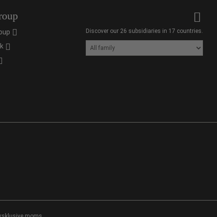
roup
Discover our 26 subsidiaries in 17 countries.
oup
ik
 eksklusive moms.