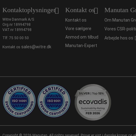
Kontaktoplysninger
Kontakt os
Manutan G
Witre Danmark A/S
Kontakt os
Om Manutan Gr
Org.nr 18994798
Vore sælgere
Vores CSR-polit
VAT.nr 18994798
Anmod om tilbud
Arbejde hos os
Tlf:
75 50 00 50
Manutan-Expert
sales@witre.dk
Kontakt os
Copyright ©
2026 Manutan. All rights reserved. Priser er vist i danske kroner og