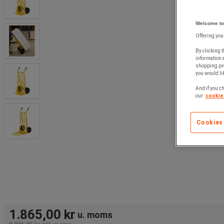
Welcome to
Offering you
By clicking t
information 
shopping pre
you would lik
And if you ch
our
cookie 
Cookies
1.865,00 kr
u. moms