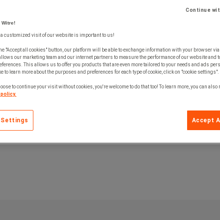
Continue wi
 Witre!
 a customized visit of our website is important to us!
he "Accept all cookies" button, our platform will be able to exchange information with your browser via
allows our marketing team and our internet partners to measure the performance of our website and t
ferences. This allows us to offer you products that are even more tailored to your needs and ads pers
e to learn more about the purposes and preferences for each type of cookie, click on "cookie settings".
oose to continue your visit without cookies, you're welcome to do that too! To learn more, you can also
policy.
 Settings
Accept A