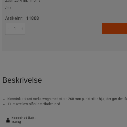
2.331,25 kr
inkl. moms
/stk
Artikelnr:
11808
-
+
Beskrivelse
Klassisk, robust sækkevogn med store 260 mm punkterfrie hjul, der gør den flek
Til større læs slås lastefladen ned.
Kapacitet (kg) :
250 kg