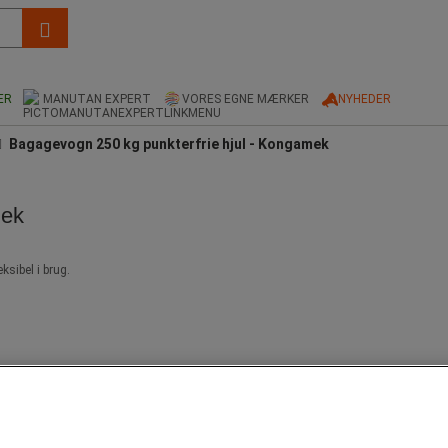
ER
MANUTAN EXPERT
VORES EGNE MÆRKER
NYHEDER
Bagagevogn 250 kg punkterfrie hjul - Kongamek
mek
sibel i brug.