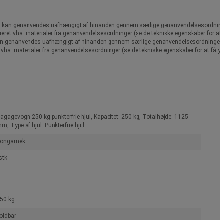
ele kan genanvendes uafhængigt af hinanden gennem særlige genanvendelsesordninge
rueret vha. materialer fra genanvendelsesordninger (se de tekniske egenskaber for at
e kan genanvendes uafhængigt af hinanden gennem særlige genanvendelsesordninger, 
ret vha. materialer fra genanvendelsesordninger (se de tekniske egenskaber for at få y
agagevogn 250 kg punkterfrie hjul, Kapacitet: 250 kg, Totalhøjde: 1125
m, Type af hjul: Punkterfrie hjul
Kongamek
stk
50 kg
oldbar