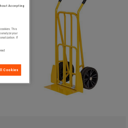
thout Accepting
 cookies. This
o analyze your
onalization. If
 read
ll Cookies