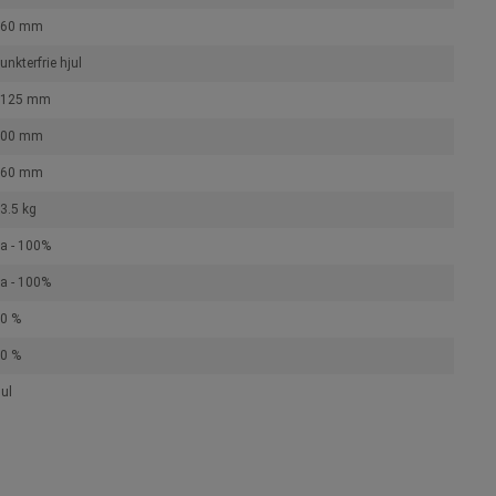
260 mm
unkterfrie hjul
1125 mm
800 mm
560 mm
3.5 kg
a - 100%
a - 100%
0 %
0 %
ul