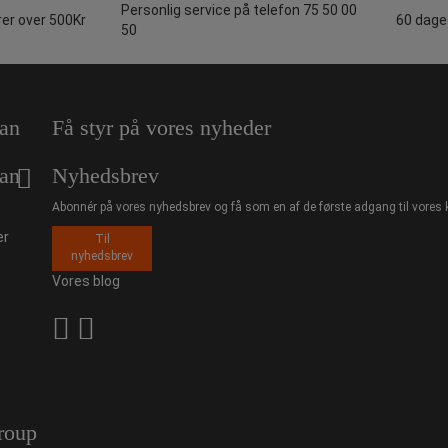
Personlig service på telefon 75 50 00
rer over 500Kr
60 dages
50
an
Få styr på vores nyheder
an
Nyhedsbrev
Abonnér på vores nyhedsbrev og få som en af de første adgang til vores 
er
Til
nyhedsbrev
Vores blog
roup