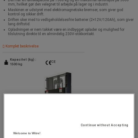
mm, hvilket gør den velegnet til arbejde på lager og i industri.
Maskinen er udstyret med elektromagnetiske bremser, som giver god
kontrol og sikker drift.
Driften sker med to vedligeholdelsesfrie batterier (2×12V/120Ah), som giver
lang driftstid.
Opladningen er nem takket være en indbygget oplader og mulighed for
tilslutning direkte til en almindelig 230V-stikkontakt.
Komplet beskrivelse
Kapacitet (kg) :
CE
1500 kg
Continue without Accepting
Welcome to Witre!