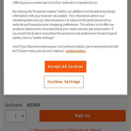
Offering you a customized visit of our website is important to us!
By clicking the "Accept all cookies" button, our platform will be able to exchange
information with your browser via cookies. This information allows our
marketing team and our internet partners to measure the performance of our
website and to analyze your shopping preferences. This allows us to offer you
products that are even more tailored to your needs and ads personalization. If
you would like to learn more about the purposes and preferences for each type of
cookie, click on "cookie settings".
And if you choose to continue your visit without cookies, you're welcome to do that
too! To learn more, you can also read our
cookie policy.
Accept All Cookies
47.100,00 kr
u. moms
Cookies Settings
58.875,00 kr
inkl. moms
/stk
Artikelnr:
65949
Køb nu
-
+
Større projekter? Bed om et tilbud.