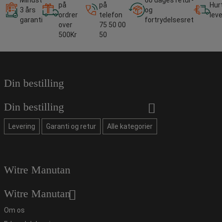
Mindst
60 dages retur-
på
på
Hur
3 års
og
ordrer
telefon
lev
garanti
fortrydelsesret
over
75 50 00
500Kr
50
Din bestilling
Din bestilling
Levering
Garanti og retur
Alle kategorier
Witre Manutan
Witre Manutan
Om os