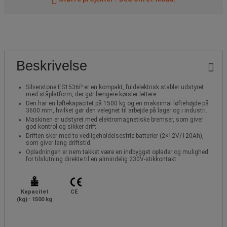
Beskrivelse
Silverstone ES1536P er en kompakt, fuldelektrisk stabler udstyret
med ståplatform, der gør længere kørsler lettere.
Den har en løftekapacitet på 1500 kg og en maksimal løftehøjde på
3600 mm, hvilket gør den velegnet til arbejde på lager og i industri.
Maskinen er udstyret med elektromagnetiske bremser, som giver
god kontrol og sikker drift.
Driften sker med to vedligeholdelsesfrie batterier (2×12V/120Ah),
som giver lang driftstid.
Opladningen er nem takket være en indbygget oplader og mulighed
for tilslutning direkte til en almindelig 230V-stikkontakt.
Kapacitet
CE
(kg) : 1500 kg