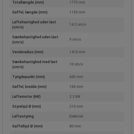
Totallængde (mm)
1775 mm
Gaffel, længde (mm)
1150 mm
Løftehastighed uden last
14.3 cm/s
(cm/s)
Sænkehastighed uden last
9 cm/s
(cm/s)
Venderadius (mm)
1410 mm
Sænkehastighed med last
10 cm/s
(cm/s)
Tyngdepunkt (mm)
600 mm
Gaffel, bredde (mm)
160 mm
Løftemotor (kW)
2.2 kW
Styrehjul Ø (mm)
210 mm
Løftestyring
Elektrisk
Gaffelhjul Ø (mm)
80 mm