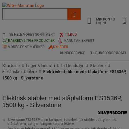
Liste
med
MIN KONTO
foreslået
Log ind
webside
og
SE HELE VORES SORTIMENT
TILBUD
søgehistorik
BAEREDYGTIGE PRODUKTER
MANUTAN EXPERT
VORES EGNE MÆRKER
NYHEDER
KUNDESERVICE
TILBUDSFORSPØRSEL
Startside
Lager & Industri
Løfteudstyr
Stablere
Elektriske stablere
Elektrisk stabler med ståplatform ES1536P,
1500 kg - Silverstone
Elektrisk stabler med ståplatform ES1536P,
1500 kg - Silverstone
Silverstone ES1536P er en kompakt, fuldelektrisk stabler udstyret med
ståplatform, der gør længere kørsler lettere.
Den har en løftekapacitet på 1500 kg og en maksimal løftehøjde på 3600