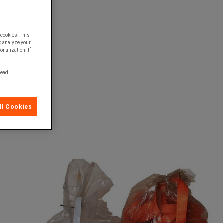
 cookies. This
o analyze your
onalization. If
 read
ll Cookies