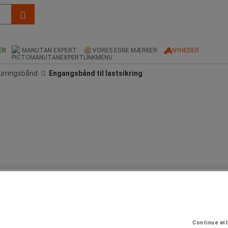
ER
MANUTAN EXPERT
VORES EGNE MÆRKER
NYHEDER
urringsbånd
Engangsbånd til lastsikring
Continue wi