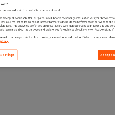
 Witre!
 a customized visit of our website is important to us!
he "Accept all cookies" button, our platform will be able to exchange information with your browser via
allows our marketing team and our internet partners to measure the performance of our website and t
ferences. This allows us to offer you products that are even more tailored to your needs and ads pers
e to learn more about the purposes and preferences for each type of cookie, click on "cookie settings".
oose to continue your visit without cookies, you're welcome to do that too! To learn more, you can also
policy.
 omkostningseffektivt lastsikringssystem.
 Settings
Accept A
surringsmetoder ikke er nødvendige.
riteret.