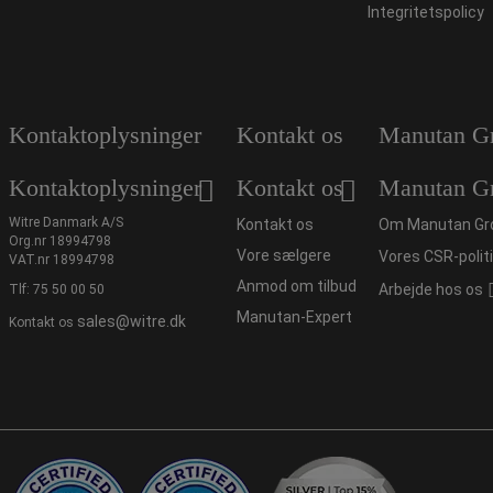
Integritetspolicy
Kontaktoplysninger
Kontakt os
Manutan G
Kontaktoplysninger
Kontakt os
Manutan G
Witre Danmark A/S
Kontakt os
Om Manutan Gr
Org.nr 18994798
Vore sælgere
Vores CSR-polit
VAT.nr 18994798
Anmod om tilbud
Arbejde hos os
Tlf:
75 50 00 50
Manutan-Expert
sales@witre.dk
Kontakt os