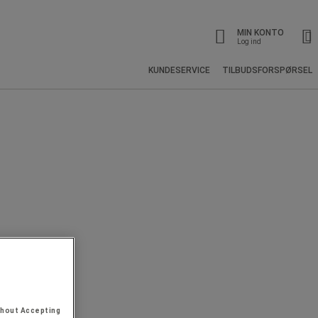
MIN KONTO
Log ind
KUNDESERVICE
TILBUDSFORSPØRSEL
thout Accepting