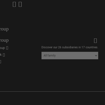
roup
roup
Discover our 26 subsidiaries in 17 countries.
oup
ik