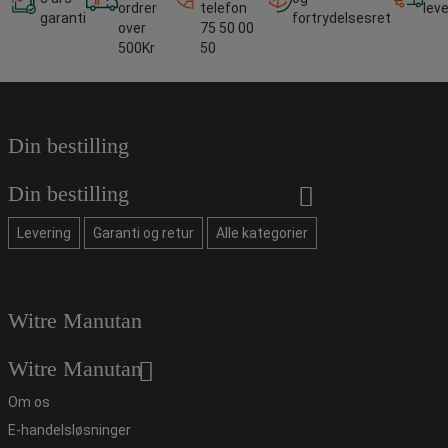
ordrer
telefon
lev
garanti
fortrydelsesret
over
75 50 00
500Kr
50
Din bestilling
Din bestilling
Levering
Garanti og retur
Alle kategorier
Witre Manutan
Witre Manutan
Om os
E-handelsløsninger