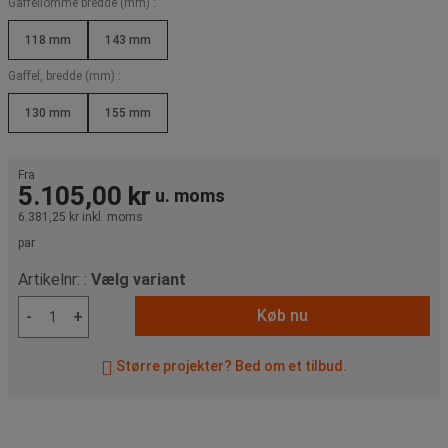
Gaffellomme bredde (mm) :
118 mm
143 mm
Gaffel, bredde (mm) :
130 mm
155 mm
Fra
5.105,00 kr
u. moms
6.381,25 kr
inkl. moms
par
Artikelnr: :
Vælg variant
Køb nu
-
+
Større projekter? Bed om et tilbud.