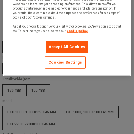
website and to analyze your shopping preferences. This allows us to offer you
products that are even more tailored to your needs and ads personalization. If
you would like to learn more about the purposes and preferences for each type of
cookie, click on "cookie settings".
And if you choose to continue your visit without cookies, you're welcome to do that
too! To learn more, you can also read our
cookie policy.
Samlet dybde (mm) :
1800 mm
2200 mm
Accept All Cookies
Kapacitet (kg) :
Cookies Settings
2500 kg
3000 kg
Totalbredde (mm) :
130 mm
155 mm
Model :
EXII-1800, 1800X125X45 MM
EXI-1800, 1800X100X45 MM
EXI-2200, 2200X100X45 MM