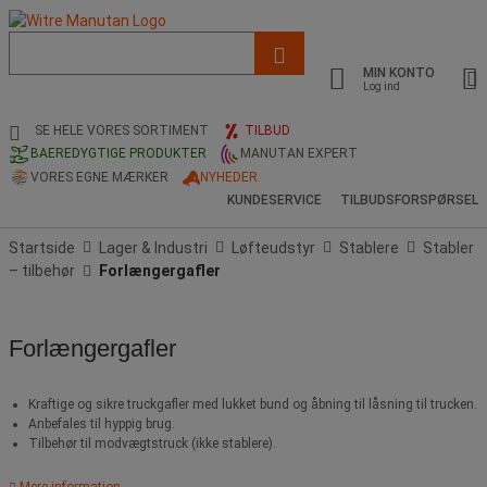
Liste
med
MIN KONTO
foreslået
Log ind
webside
og
SE HELE VORES SORTIMENT
TILBUD
søgehistorik
BAEREDYGTIGE PRODUKTER
MANUTAN EXPERT
VORES EGNE MÆRKER
NYHEDER
KUNDESERVICE
TILBUDSFORSPØRSEL
Startside
Lager & Industri
Løfteudstyr
Stablere
Stabler
– tilbehør
Forlængergafler
Forlængergafler
Kraftige og sikre truckgafler med lukket bund og åbning til låsning til trucken.
Anbefales til hyppig brug.
Tilbehør til modvægtstruck (ikke stablere).
Mere information