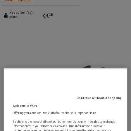
Kapacitet (kg) :
CE
3000
Continue without Accepting
Welcome to Witre!
Offering you a customized visit of our website is important to us!
By clicking the "Accept all cookies" button, our platform will be able to exchange
information with your browser via cookies. This information allows our
marketing team and our internet partners to measure the performance of our