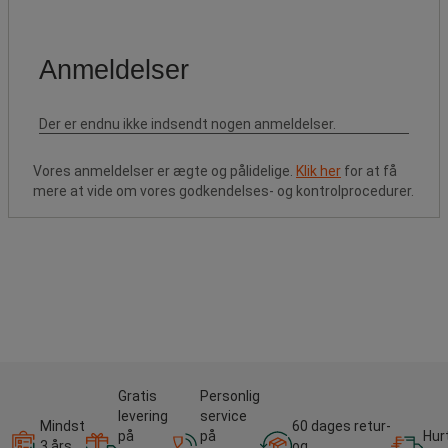
Vores anmeldelser er ægte og pålidelige.
Klik her
for at få
mere at vide om vores godkendelses- og kontrolprocedurer.
Gratis
Personlig
levering
service
Mindst
60 dages retur-
på
på
Hur
3 års
og