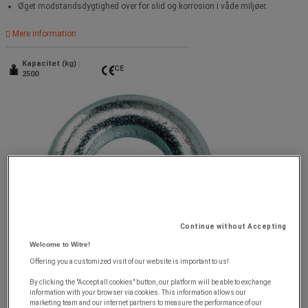
Øget modstandsdygtighed over for slid og korrosion i våde miljøer.
Mere information
Kapacitet (kg) :
CE
2500
Continue without Accepting
Welcome to Witre!
Offering you a customized visit of our website is important to us!
By clicking the "Accept all cookies" button, our platform will be able to exchange
information with your browser via cookies. This information allows our
marketing team and our internet partners to measure the performance of our