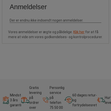
Vores anmeldelser er ægte og pålidelige.
Klik her
for at få
mere at vide om vores godkendelses- og kontrolprocedurer.
Gratis
Personlig
levering
service
Mindst
60 dages retur-
på
på
Hur
3 års
og
ordrer
telefon
lev
garanti
fortrydelsesret
over
75 50 00