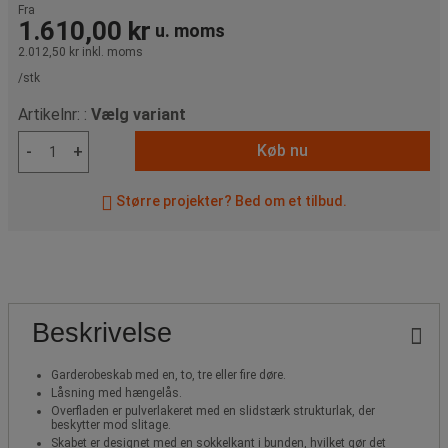
Fra
1.610,00 kr
u. moms
2.012,50 kr
inkl. moms
/stk
Artikelnr: :
Vælg variant
Køb nu
-
+
Større projekter? Bed om et tilbud.
Beskrivelse
Garderobeskab med en, to, tre eller fire døre.
Låsning med hængelås.
Overfladen er pulverlakeret med en slidstærk strukturlak, der
beskytter mod slitage.
Skabet er designet med en sokkelkant i bunden, hvilket gør det