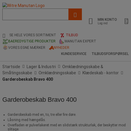
Liste
med
MIN KONTO
foreslået
Log ind
webside
og
SE HELE VORES SORTIMENT
TILBUD
søgehistorik
BAEREDYGTIGE PRODUKTER
MANUTAN EXPERT
VORES EGNE MÆRKER
NYHEDER
KUNDESERVICE
TILBUDSFORSPØRSEL
Startside
Lager & Industri
Omklædningsskabe &
Småtingsskabe
Omklædningsskabe
Klædeskab - kontor
Garderobeskab Bravo 400
Garderobeskab Bravo 400
Garderobeskab med en, to, tre eller fire døre.
Låsning med hængelås.
Overfladen er pulverlakeret med en slidstærk strukturlak, der beskytter mod
slitage.