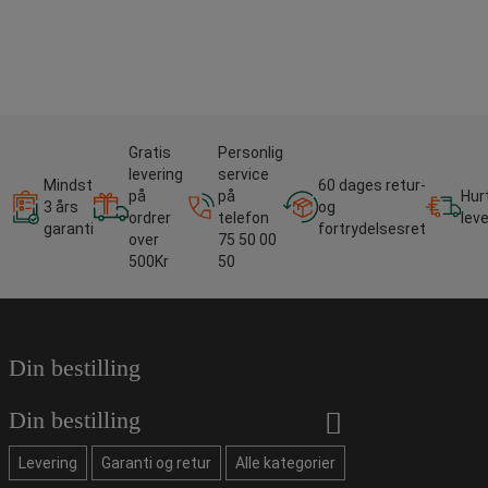
Gratis
Personlig
levering
service
Mindst
60 dages retur-
på
på
Hur
3 års
og
ordrer
telefon
lev
garanti
fortrydelsesret
over
75 50 00
500Kr
50
Din bestilling
Din bestilling
Levering
Garanti og retur
Alle kategorier