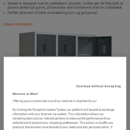
Skabet er designet med en sokkelkant i bunden, hvilket gør det fleksibelt at
placere direkte på gulvet, på benstativ eller kombineret med en siddebænk.
Perfekt alternativ til både omklædningsrum og gangareal.
Mere information
Continue without Accepting
Welcome to Witre!
Offering you a customized visit of our website is important to us!
By clicking the "Accept all cookies" button, our platform will be able to exchange
information with your browser via cookies. This information allows our
marketing team and our internet partners to measure the performance of our
website and to analyze your shopping preferences. This allows us to offer you
products that are even more tailored to your needs and ads personalization. If