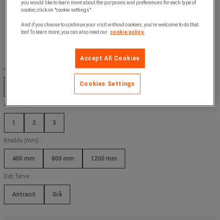
you would like to learn more about the purposes and preferences for each type of
cookie, click on "cookie settings".
And if you choose to continue your visit without cookies, you're welcome to do that
too! To learn more, you can also read our
cookie policy.
Accept All Cookies
Antal skabe i bredde :
Cookies Settings
1
2
3
Antal døre :
1
2
3
Bredde (mm) :
400 mm
800 mm
1200 mm
Dør, farve :
Antracit
Grå