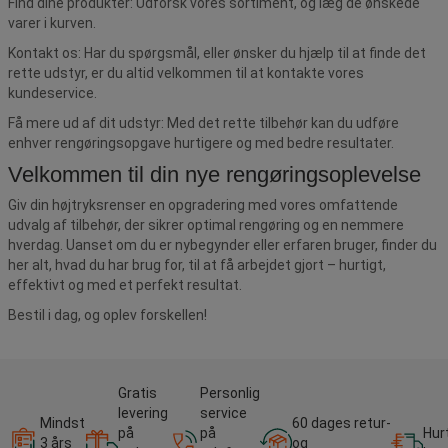
Find dine produkter: Udforsk vores sortiment, og læg de ønskede
varer i kurven.
Kontakt os: Har du spørgsmål, eller ønsker du hjælp til at finde det
rette udstyr, er du altid velkommen til at kontakte vores
kundeservice.
Få mere ud af dit udstyr: Med det rette tilbehør kan du udføre
enhver rengøringsopgave hurtigere og med bedre resultater.
Velkommen til din nye rengøringsoplevelse
Giv din højtryksrenser en opgradering med vores omfattende
udvalg af tilbehør, der sikrer optimal rengøring og en nemmere
hverdag. Uanset om du er nybegynder eller erfaren bruger, finder du
her alt, hvad du har brug for, til at få arbejdet gjort – hurtigt,
effektivt og med et perfekt resultat.
Bestil i dag, og oplev forskellen!
Gratis
Personlig
levering
service
Mindst
60 dages retur-
på
på
Hur
3 års
og