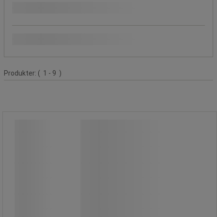
Pris
Populære mærker
Produktliste
Produkter:
( 1 - 9 )
Rør-/kloakrenser med dyser DN6–1/4
tomme - Nilfisk
Rør-/kloakrenser med dyser DN6–1/4
tomme - Nilfisk
Et komplet afløbs- og
rørrensningssæt beregnet til
professionelle og semiprofessionelle