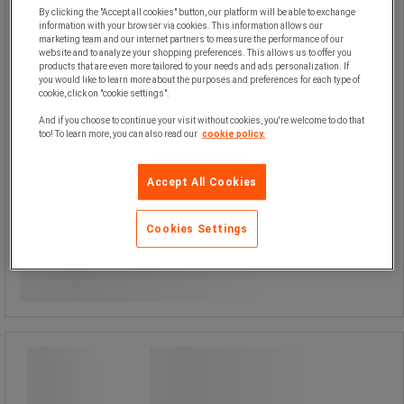
tomme, han-kobling der passer til
By clicking the "Accept all cookies" button, our platform will be able to exchange
Nilfisk professionelle spulehåndtag,
information with your browser via cookies. This information allows our
tre dyser (2 faste og 1 roterende).
marketing team and our internet partners to measure the performance of our
Kompatibel med flere Nilfisk
website and to analyze your shopping preferences. This allows us to offer you
højtryksrensere i MC 5M‑, MC 6P‑, MC
products that are even more tailored to your needs and ads personalization. If
7P‑, MH 5M‑, MH 6P‑ og MH 7P‑serien
you would like to learn more about the purposes and preferences for each type of
– kontrollér den fulde kompatibilitet i
cookie, click on "cookie settings".
din brugermanual.
And if you choose to continue your visit without cookies, you're welcome to do that
too! To learn more, you can also read our
cookie policy.
Accept All Cookies
Cookies Settings
2.810,00 kr
ekskl. moms
Sammenlign
3.512,50 kr inkl. moms
Køb nu
-
+
/stk
Beholder 2,5 liter til Skumkanon Vario
HF0950 - Nilfisk