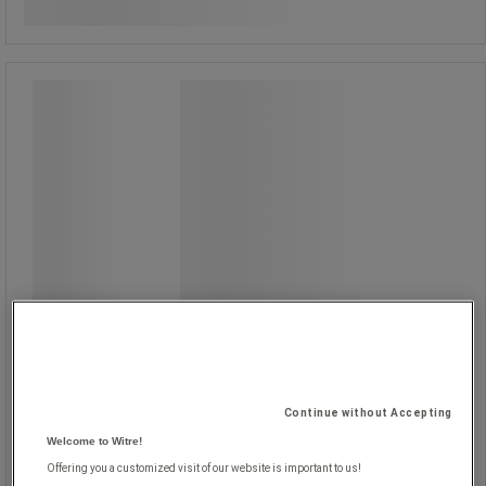
Se 2 muligheder
/stk
Rør-/kloakrenser med dyser DN8–
5/16 tomme, 30 meter - Nilfisk
Rør-/kloakrenser med dyser DN8–
5/16 tomme, 30 meter - Nilfisk
Et komplet afløbs- og
rørrensningssæt beregnet til
professionelle og semiprofessionelle
højtryksrensere.
Den grove slange, DN8–5/16 tomme,
giver højere vandmængde, bedre
skylleevne og bedre ydeevne i større
rør.
Velegnet til store afløbsrør, længere
Continue without Accepting
ledninger, svært tilgængelige
områder og kraftigere forurening,
Welcome to Witre!
hvor der kræves højere vandflow.
Offering you a customized visit of our website is important to us!
Indhold: 30 meter slange, DN8–5/16