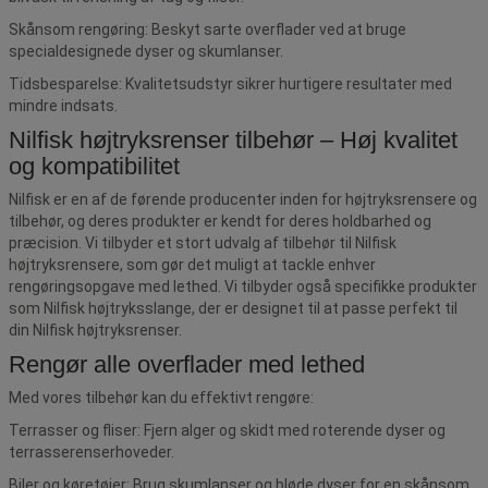
Skånsom rengøring: Beskyt sarte overflader ved at bruge
specialdesignede dyser og skumlanser.
Tidsbesparelse: Kvalitetsudstyr sikrer hurtigere resultater med
mindre indsats.
Nilfisk højtryksrenser tilbehør – Høj kvalitet
og kompatibilitet
Nilfisk er en af de førende producenter inden for højtryksrensere og
tilbehør, og deres produkter er kendt for deres holdbarhed og
præcision. Vi tilbyder et stort udvalg af tilbehør til Nilfisk
højtryksrensere, som gør det muligt at tackle enhver
rengøringsopgave med lethed. Vi tilbyder også specifikke produkter
som Nilfisk højtryksslange, der er designet til at passe perfekt til
din Nilfisk højtryksrenser.
Rengør alle overflader med lethed
Med vores tilbehør kan du effektivt rengøre:
Terrasser og fliser: Fjern alger og skidt med roterende dyser og
terrasserenserhoveder.
Biler og køretøjer: Brug skumlanser og bløde dyser for en skånsom,