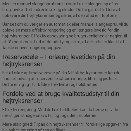
Med en manuel slangeoprul kan du nemt rulle slangen op efter
brug, hvilket forhindrer knæk og skader. Dette gør det lettere at
opbevare din højtryksrenser og sikrer, at den altid er i topform.
Uanset om du vælger en automatisk eller manuel slangeoprul, vil du
opleve en mere effektiv rengøring og en længere levetid for din
højtryksrenser. Effektiv opbevaring og brugervenlighed er nøglen til
at få mest muligt ud af dit udstyr og sikre, at det altid er klar til at
tackle enhver rengøringsopgave.
Reservedele – Forlæng levetiden på din
højtryksrenser
For at sikre optimal ydeevne på din Nilfisk højtryksrenser kan du
finde et udvalg af reservedele såsom o-ringe, filtre og pistoler.
Dette er vigtigt for både effektivitet og holdbarhed.
Fordele ved at bruge kvalitetsudstyr til din
højtryksrenser
Effektiv rengøring: Med det rette tilbehør kan du fjerne selv det
mest genstridige snavs hurtigt og uden problemer.
Mere alsidighed: Tilpas din højtryksrenser til forskellige opgaver, fra
bilvask til rensning af tag og fliser.