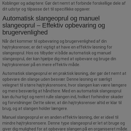
Koblinger og adaptere: Gør det nemt at forbinde forskellige dele af
dit udstyr og tilpasse det til specifikke opgaver.
Automatisk slangeoprul og manuel
slangeoprul – Effektiv opbevaring og
brugervenlighed
Når det kommer til opbevaring og brugervenlighed af din
højtryksrenser, er det vigtigt at have en effektiv løsning for
slangeoprul. Hos os tilbyder vi både automatisk og manuel
slangeoprul, der kan hjælpe dig med at opbevare og bruge din
højtryksrenser på en mere effektiv måde.
Automatisk slangeoprul er en praktisk løsning, der gør det nemt at
opbevare din slange uden besvær. Denne løsning er særligt
velegnet til større højtryksrensere, hvor slangen kan være længere
og mere besværlig at håndtere. Med en automatisk slangeoprul
kan du hurtigt og nemt rulle slangen ind, hvilket forhindrer skader
og forvridninger. Dette sikrer, at din højtryksrenser altid er klar til
brug, og at slangen holder længere.
Manuel slangeoprul er en anden effektiv løsning, der er ideel til
mindre højtryksrensere. Denne type slangeoprul er let at bruge og
giver dig mulighed for at opbevare slangen på en organiseret måde.