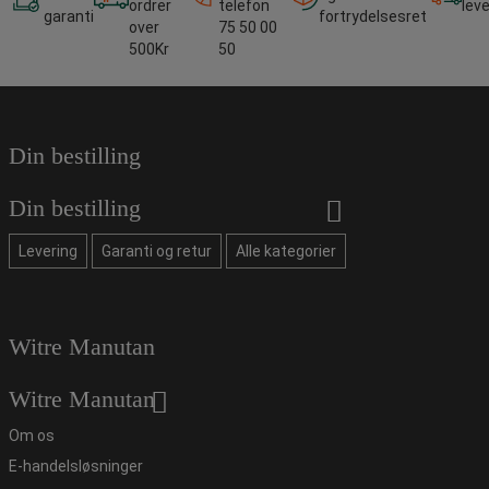
ordrer
telefon
lev
garanti
fortrydelsesret
over
75 50 00
500Kr
50
Din bestilling
Din bestilling
Levering
Garanti og retur
Alle kategorier
Witre Manutan
Witre Manutan
Om os
E-handelsløsninger