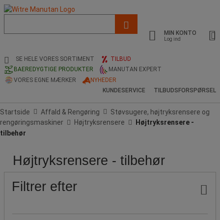
Liste
med
MIN KONTO
foreslået
Log ind
webside
og
SE HELE VORES SORTIMENT
TILBUD
søgehistorik
BAEREDYGTIGE PRODUKTER
MANUTAN EXPERT
VORES EGNE MÆRKER
NYHEDER
KUNDESERVICE
TILBUDSFORSPØRSEL
Startside
Affald & Rengøring
Støvsugere, højtryksrensere og
rengøringsmaskiner
Højtryksrensere
Højtryksrensere -
tilbehør
Højtryksrensere - tilbehør
Pris
Populære
mærker
Filtrer efter