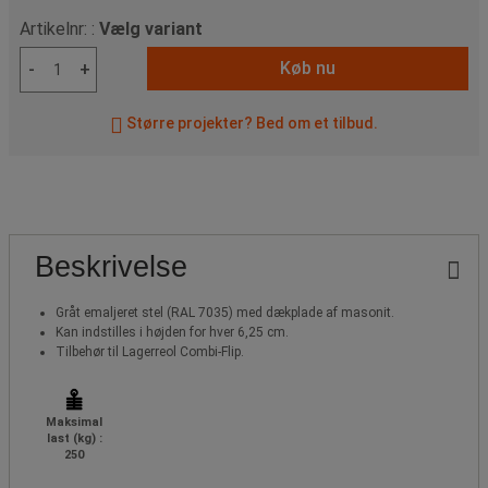
Artikelnr: :
Vælg variant
Køb nu
-
+
Større projekter? Bed om et tilbud.
Beskrivelse
Gråt emaljeret stel (RAL 7035) med dækplade af masonit.
Kan indstilles i højden for hver 6,25 cm.
Tilbehør til Lagerreol Combi-Flip.
Maksimal
last (kg) :
250