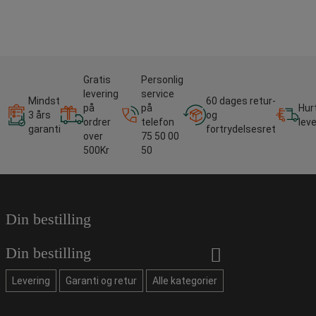
Gratis
Personlig
levering
service
Mindst
60 dages retur-
på
på
Hur
3 års
og
ordrer
telefon
lev
garanti
fortrydelsesret
over
75 50 00
500Kr
50
Din bestilling
Din bestilling
Levering
Garanti og retur
Alle kategorier