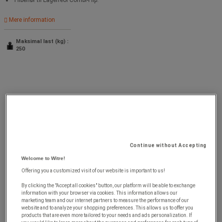
Mere information
Maksimal last (kg) :
250
Continue without Accepting
Welcome to Witre!
Offering you a customized visit of our website is important to us!
By clicking the "Accept all cookies" button, our platform will be able to exchange
information with your browser via cookies. This information allows our
marketing team and our internet partners to measure the performance of our
website and to analyze your shopping preferences. This allows us to offer you
products that are even more tailored to your needs and ads personalization. If