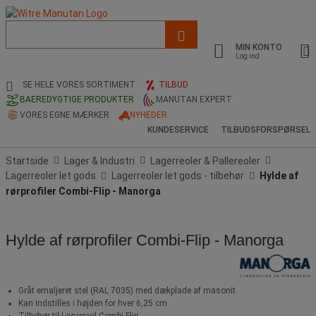
Liste
med
MIN KONTO
foreslået
Log ind
webside
og
SE HELE VORES SORTIMENT
TILBUD
søgehistorik
BAEREDYGTIGE PRODUKTER
MANUTAN EXPERT
VORES EGNE MÆRKER
NYHEDER
KUNDESERVICE
TILBUDSFORSPØRSEL
Startside
Lager & Industri
Lagerreoler & Pallereoler
Lagerreoler let gods
Lagerreoler let gods - tilbehør
Hylde af
rørprofiler Combi-Flip - Manorga
Hylde af rørprofiler Combi-Flip - Manorga
Gråt emaljeret stel (RAL 7035) med dækplade af masonit.
Kan indstilles i højden for hver 6,25 cm.
Tilbehør til Lagerreol Combi-Flip.