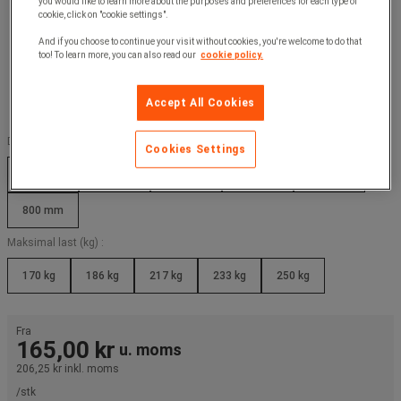
you would like to learn more about the purposes and preferences for each type of
cookie, click on "cookie settings".
And if you choose to continue your visit without cookies, you're welcome to do that
too! To learn more, you can also read our
cookie policy.
Accept All Cookies
Dybde (mm) :
Cookies Settings
300 mm
400 mm
500 mm
600 mm
700 mm
800 mm
Maksimal last (kg) :
170 kg
186 kg
217 kg
233 kg
250 kg
Fra
165,00 kr
u. moms
206,25 kr
inkl. moms
/stk