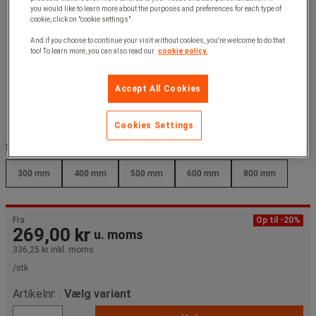
you would like to learn more about the purposes and preferences for each type of
cookie, click on "cookie settings".
And if you choose to continue your visit without cookies, you're welcome to do that
too! To learn more, you can also read our
cookie policy.
Accept All Cookies
Cookies Settings
Dybde (mm) :
300 mm
400 mm
500 mm
600 mm
800 mm
Fra
Op til -20%
269,00 kr
u. moms
336,25 kr
inkl. moms
/stk
Artikelnr: :
Vælg variant