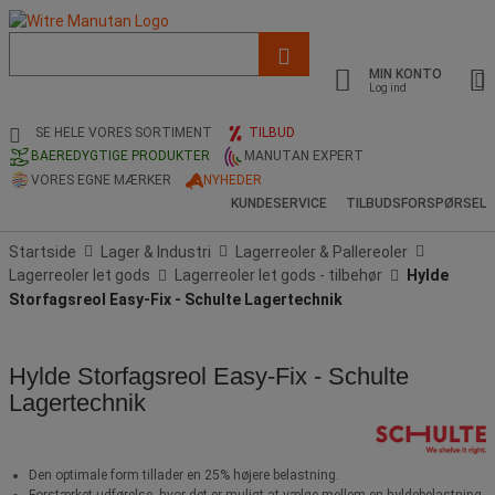
Liste
med
MIN KONTO
foreslået
Log ind
webside
og
SE HELE VORES SORTIMENT
TILBUD
søgehistorik
BAEREDYGTIGE PRODUKTER
MANUTAN EXPERT
VORES EGNE MÆRKER
NYHEDER
KUNDESERVICE
TILBUDSFORSPØRSEL
Startside
Lager & Industri
Lagerreoler & Pallereoler
Lagerreoler let gods
Lagerreoler let gods - tilbehør
Hylde
Storfagsreol Easy-Fix - Schulte Lagertechnik
Hylde Storfagsreol Easy-Fix - Schulte
Lagertechnik
Den optimale form tillader en 25% højere belastning.
Forstærket udførelse, hvor det er muligt at vælge mellem en hyldebelastning