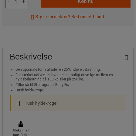
Køb nu
-
+
Større projekter? Bed om et tilbud.
Beskrivelse
Den optimale form tillader en 25% højere belastning.
Forstærket udførelse, hvor det er muligt at vælge mellem en
hyldebelastning på 150 kg eller på 250 kg.
Tilbehør til Storfagsreol Easy-Fix.
Husk hyldekroge!
Husk hyldekroge!
Maksimal
last (kg) :