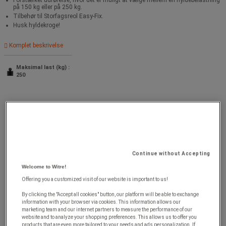
på 150 kg eller på 250 kg.
Tilbehør til Storfagsreol Easy-Fix.
Husk hyldekroge!
Komplet beskrivelse
Maksimal last (kg) :
250
Continue without Accepting
Welcome to Witre!
Offering you a customized visit of our website is important to us!
By clicking the "Accept all cookies" button, our platform will be able to exchange
information with your browser via cookies. This information allows our
marketing team and our internet partners to measure the performance of our
website and to analyze your shopping preferences. This allows us to offer you
products that are even more tailored to your needs and ads personalization. If