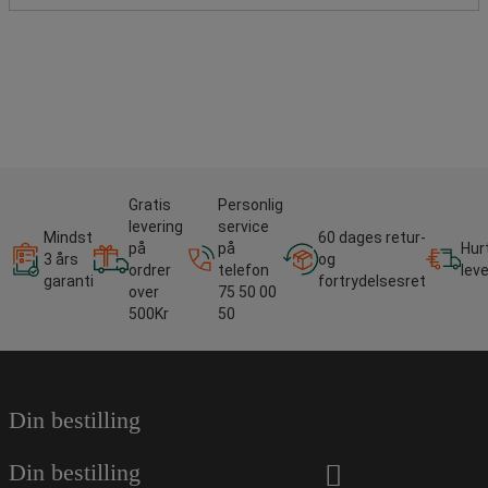
Gratis
Personlig
levering
service
Mindst
60 dages retur-
på
på
Hur
3 års
og
ordrer
telefon
lev
garanti
fortrydelsesret
over
75 50 00
500Kr
50
Din bestilling
Din bestilling