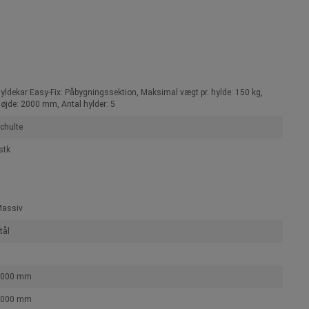
yldekar Easy-Fix: Påbygningssektion, Maksimal vægt pr. hylde: 150 kg,
øjde: 2000 mm, Antal hylder: 5
chulte
stk
assiv
tål
2000 mm
1000 mm