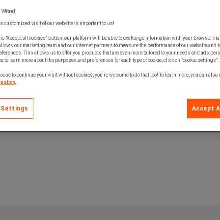
 Witre!
 a customized visit of our website is important to us!
he "Accept all cookies" button, our platform will be able to exchange information with your browser via
allows our marketing team and our internet partners to measure the performance of our website and t
ferences. This allows us to offer you products that are even more tailored to your needs and ads pers
e to learn more about the purposes and preferences for each type of cookie, click on "cookie settings".
oose to continue your visit without cookies, you're welcome to do that too! To learn more, you can also
policy.
 Settings
Accept A