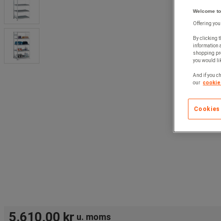
Welcome to
Offering you
By clicking t
information 
shopping pre
you would lik
And if you ch
our
cookie 
Cookies
5.610,00 kr
u. moms