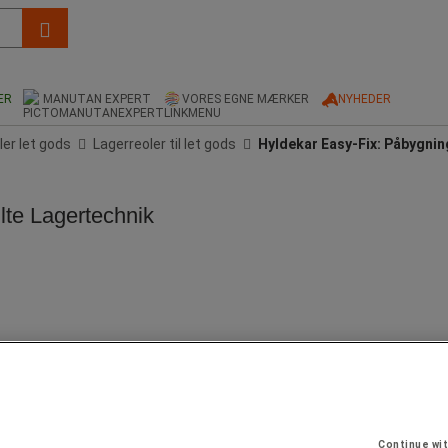
ER
MANUTAN EXPERT
VORES EGNE MÆRKER
NYHEDER
ler let gods
Lagerreoler til let gods
Hyldekar Easy-Fix: Påbygnin
lte Lagertechnik
Continue wi