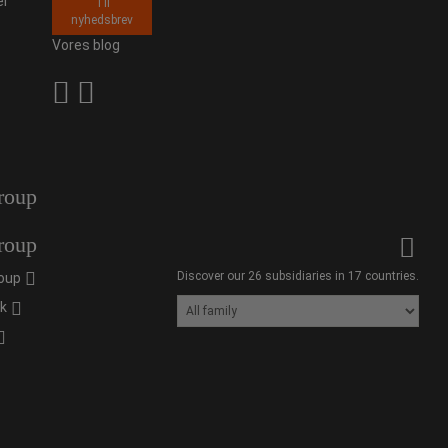
er
Til
nyhedsbrev
Vores blog
roup
roup
Discover our 26 subsidiaries in 17 countries.
oup
ik