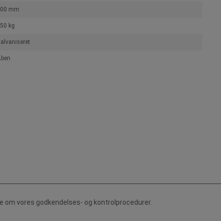
500 mm
50 kg
alvaniseret
ben
de om vores godkendelses- og kontrolprocedurer.