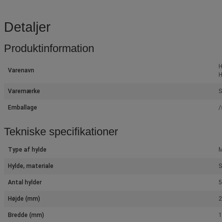
Detaljer
Produktinformation
H
Varenavn
H
Varemærke
S
Emballage
/
Tekniske specifikationer
Type af hylde
M
Hylde, materiale
S
Antal hylder
5
Højde (mm)
Bredde (mm)