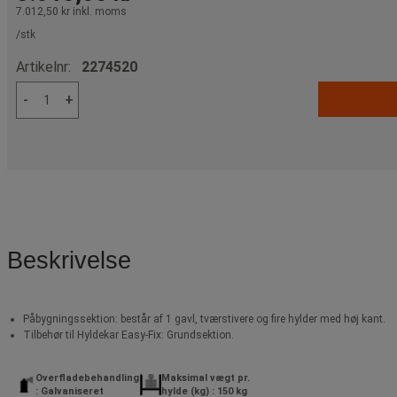
7.012,50 kr
inkl. moms
/stk
Artikelnr:
2274520
-
+
Beskrivelse
Påbygningssektion: består af 1 gavl, tværstivere og fire hylder med høj kant.
Tilbehør til Hyldekar Easy-Fix: Grundsektion.
Overfladebehandling
Maksimal vægt pr.
: Galvaniseret
hylde (kg) : 150 kg