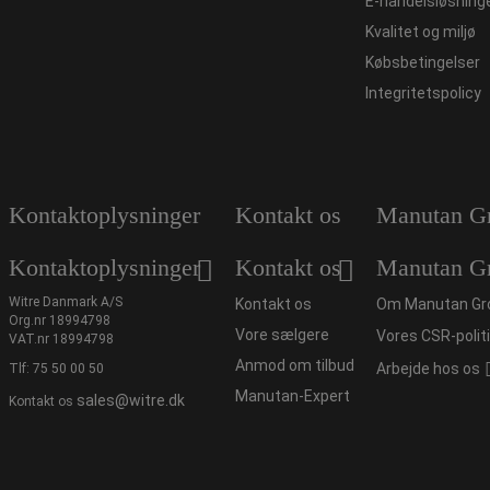
E-handelsløsning
Kvalitet og miljø
Købsbetingelser
Integritetspolicy
Kontaktoplysninger
Kontakt os
Manutan G
Kontaktoplysninger
Kontakt os
Manutan G
Witre Danmark A/S
Kontakt os
Om Manutan Gr
Org.nr 18994798
Vore sælgere
Vores CSR-polit
VAT.nr 18994798
Anmod om tilbud
Arbejde hos os
Tlf:
75 50 00 50
Manutan-Expert
sales@witre.dk
Kontakt os