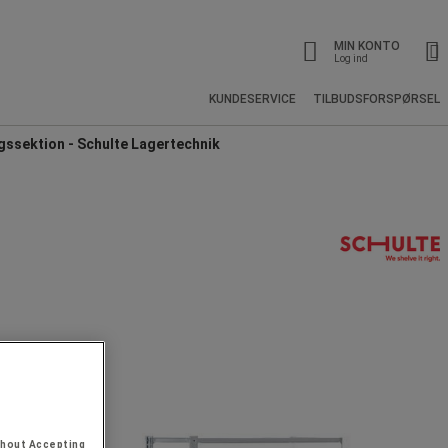
MIN KONTO
Log ind
KUNDESERVICE
TILBUDSFORSPØRSEL
gssektion - Schulte Lagertechnik
thout Accepting