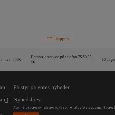
Til toppen
Personlig service på telefon 75 50 00
rer over 500Kr
60 dages
50
an
Få styr på vores nyheder
an
Nyhedsbrev
Abonnér på vores nyhedsbrev og få som en af de første adgang til vores 