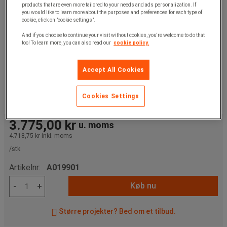
products that are even more tailored to your needs and ads personalization. If
you would like to learn more about the purposes and preferences for each type of
cookie, click on "cookie settings".
And if you choose to continue your visit without cookies, you're welcome to do that
too! To learn more, you can also read our
cookie policy.
Accept All Cookies
Cookies Settings
3.775,00 kr
u. moms
4.718,75 kr
inkl. moms
/stk
Artikelnr:
A019901
Køb nu
-
+
Større projekter? Bed om et tilbud.