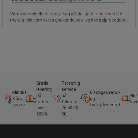
Vores anmeldelser er ægte og pålidelige.
Klik her
for at få
mere at vide om vores godkendelses- og kontrolprocedurer.
Gratis
Personlig
levering
service
Mindst
60 dages retur-
på
på
Hur
3 års
og
ordrer
telefon
lev
garanti
fortrydelsesret
over
75 50 00
500Kr
50