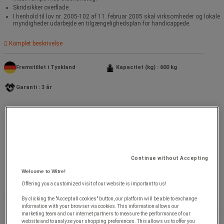
Skridsikker overflade.
I henhold til lov nr. 2005-102 af 11. februar 2005 skal virksomheder og lokale
myndigheder udarbejde en tilgængelighedsplan for handicappede.
Komplet beskrivelse
Fremstillet i Tyskland
Kapacitet (kg) : 600 kg
Garanti : 3 år
Continue without Accepting
Welcome to Witre!
Offering you a customized visit of our website is important to us!
By clicking the "Accept all cookies" button, our platform will be able to exchange
information with your browser via cookies. This information allows our
marketing team and our internet partners to measure the performance of our
website and to analyze your shopping preferences. This allows us to offer you