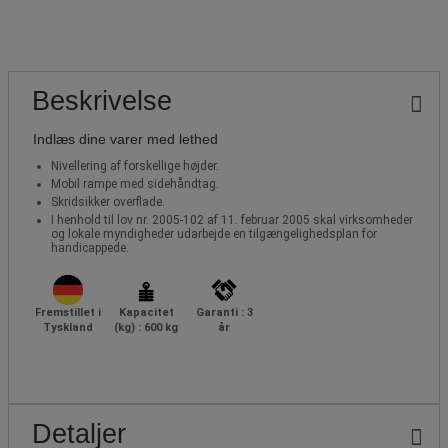
Beskrivelse
Indlæs dine varer med lethed
Nivellering af forskellige højder.
Mobil rampe med sidehåndtag.
Skridsikker overflade.
I henhold til lov nr. 2005-102 af 11. februar 2005 skal virksomheder
og lokale myndigheder udarbejde en tilgængelighedsplan for
handicappede.
Fremstillet i
Kapacitet
Garanti : 3
Tyskland
(kg) : 600 kg
år
Detaljer