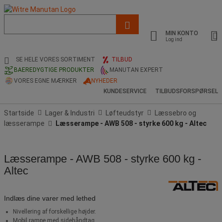
Liste
med
MIN KONTO
foreslået
Log ind
webside
og
SE HELE VORES SORTIMENT
TILBUD
søgehistorik
BAEREDYGTIGE PRODUKTER
MANUTAN EXPERT
VORES EGNE MÆRKER
NYHEDER
KUNDESERVICE
TILBUDSFORSPØRSEL
Startside
Lager & Industri
Løfteudstyr
Læssebro og
læsserampe
Læsserampe - AWB 508 - styrke 600 kg - Altec
Læsserampe - AWB 508 - styrke 600 kg -
Altec
Indlæs dine varer med lethed
Nivellering af forskellige højder.
Mobil rampe med sidehåndtag.