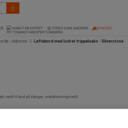
ER
MANUTAN EXPERT
VORES EGNE MÆRKER
NYHEDER
orde - eldrevne
Løftebord med lodret trippelsaks - Silverstone
, ventil til brud på slangen, overbelastningsventil.