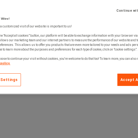
Continue wi
 Witre!
 a customized visit of our website is important to us!
he "Accept all cookies" button, our platform will be able to exchange information with your browser via
allows our marketing team and our internet partners to measure the performance of our website and t
ferences. This allows us to offer you products that are even more tailored to your needs and ads pers
e to learn more about the purposes and preferences for each type of cookie, click on "cookie settings".
oose to continue your visit without cookies, you're welcome to do that too! To learn more, you can also
policy.
 Settings
Accept A