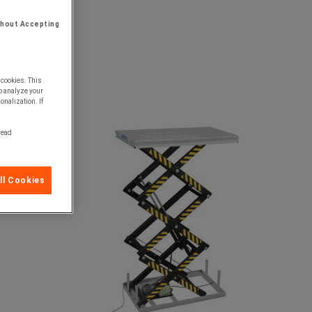
thout Accepting
 cookies. This
o analyze your
onalization. If
 read
ll Cookies