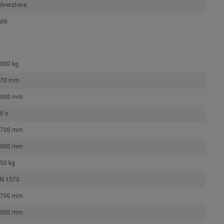
ilverstone
stk
000 kg
470 mm
3000 mm
0 s
1700 mm
1000 mm
50 kg
N 1570
1700 mm
1000 mm