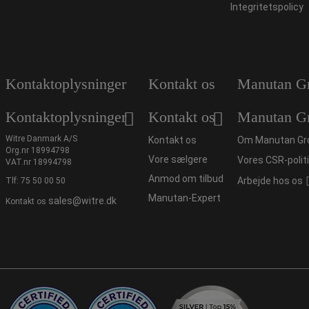
Integritetspolicy
Kontaktoplysninger
Kontakt os
Manutan G
Kontaktoplysninger
Kontakt os
Manutan G
Witre Danmark A/S
Kontakt os
Om Manutan Gr
Org.nr 18994798
Vore sælgere
Vores CSR-polit
VAT.nr 18994798
Anmod om tilbud
Arbejde hos os
Tlf:
75 50 00 50
Manutan-Expert
sales@witre.dk
Kontakt os