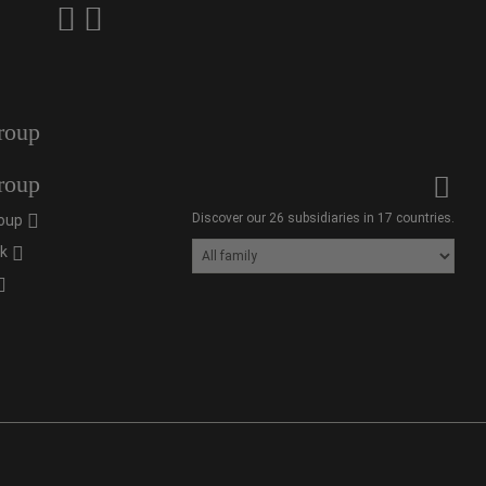
roup
roup
Discover our 26 subsidiaries in 17 countries.
oup
ik