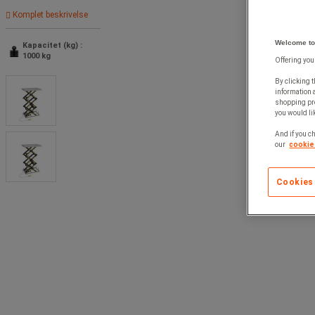
Komplet beskrivelse
Welcome to
Kapacitet (kg) :
1000 kg
Offering you
By clicking t
information 
shopping pre
you would lik
And if you ch
our
cookie 
Cookies