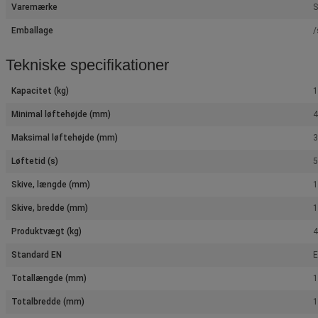
Varemærke
S
Emballage
/
Tekniske specifikationer
Kapacitet (kg)
1
Minimal løftehøjde (mm)
Maksimal løftehøjde (mm)
Løftetid (s)
5
Skive, længde (mm)
Skive, bredde (mm)
Produktvægt (kg)
4
Standard EN
E
Totallængde (mm)
Totalbredde (mm)