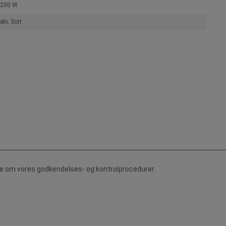
200 W
ølv, Sort
de om vores godkendelses- og kontrolprocedurer.