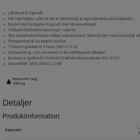
Løftebord til høje løft.
Når høje højder, uden at det er nødvendigt at øge størrelsen på bordpladen.
Bordet skal fastgøres til gulvet med skruesamlinger.
Vedligeholdelsesfrie bøsninger i saksen.
Stor sikkerhedsafstand mellem saksearmene, løftecylinder med indvendigt afløb
Pumpeenhed af europæisk kvalitet.
Tilslutningskabel til 3 faser (380 V/16 A).
Fire bundstop, som anvendes til de medfølgende løfteøjer.
Bordene er godkendt i henhold til løftebordsstandarden EN 1570-1.
Motoreffekt: 380V/50HZ 2,2 kW.
Kapacitet (kg) :
1000 kg
Detaljer
Produktinformation
L
Varenavn
3