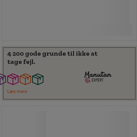
Fra
86,00 kr
ekskl. moms
Sammenlign
107,50 kr inkl. moms
/stk
Se 3 muligheder
4 200 gode grunde til ikke at
tage fejl.
Læs mere
Båndstrop WLL 1000kg
Båndstrop WLL 1000kg