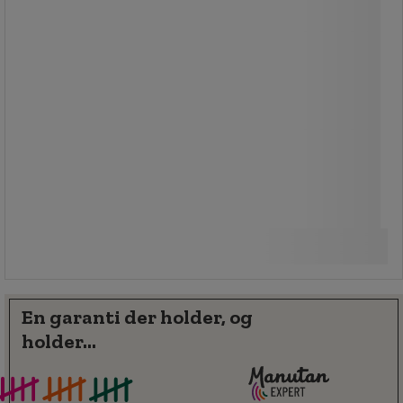
nemt at hurtigt identificere det
rigtige produkt til hver opgave.
Gul rundsling med maks.
last på 3000 kg.
Fra
135,00 kr
ekskl. moms
Sammenlign
168,75 kr inkl. moms
/stk
Se 2 muligheder
En garanti der holder, og
holder...