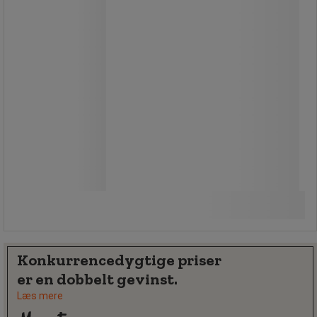
829,00 kr
ekskl. moms
1.036,25 kr inkl. moms
/stk
Sammenlign
Køb nu
-
+
Konkurrencedygtige priser
er en dobbelt gevinst.
Læs mere