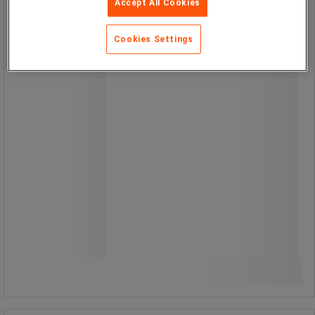
Fastgørelse i spærrekrog.
Accept All Cookies
10 års garanti.
Cookies Settings
Fra
729,00 kr
ekskl. moms
911,25 kr inkl. moms
Sammenlign
/stk
Se 2 muligheder