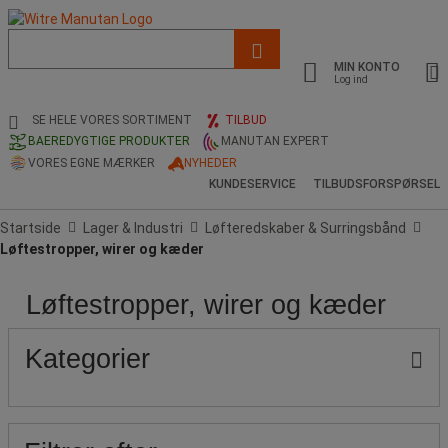
Liste
med
MIN KONTO
foreslået
Log ind
webside
og
SE HELE VORES SORTIMENT
TILBUD
søgehistorik
BAEREDYGTIGE PRODUKTER
MANUTAN EXPERT
VORES EGNE MÆRKER
NYHEDER
KUNDESERVICE
TILBUDSFORSPØRSEL
Startside
Lager & Industri
Løfteredskaber & Surringsbånd
Løftestropper, wirer og kæder
Løftestropper, wirer og kæder
Pris
Antal
Sikker
Populære
kædedele
arbejdsbelastning
mærker
(kg)
Kategorier