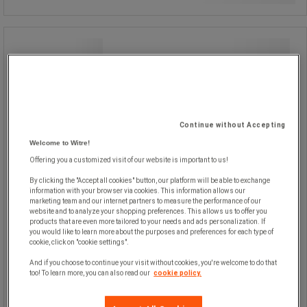
Løftekæde krog 26 mm m/u
længdejust., 4 kæder - Manutan
Expert
Løftekæde krog 26 mm m/u
længdejust., 4 kæder - Manutan
Continue without Accepting
Expert
Welcome to Witre!
Offering you a customized visit of our website is important to us!
By clicking the "Accept all cookies" button, our platform will be able to exchange
information with your browser via cookies. This information allows our
marketing team and our internet partners to measure the performance of our
website and to analyze your shopping preferences. This allows us to offer you
En samling af justerbare slynger, der
products that are even more tailored to your needs and ads personalization. If
er ideelle til en række forskellige
you would like to learn more about the purposes and preferences for each type of
trækapplikationer.
cookie, click on "cookie settings".
Fås som 1-, 2- eller 4-delt vedhæng.
Forskellige kapaciteter, der passer til
And if you choose to continue your visit without cookies, you're welcome to do that
forskellige behov. Fremstillet af
too! To learn more, you can also read our
cookie policy.
kvalitetsstål. Afkorterkrog til
længdejustering.