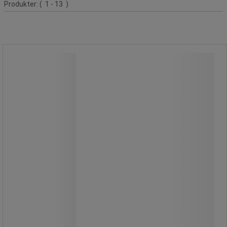
Produkter:
( 1 - 13 )
Løftelæng krog 34 mm m/u
længdejust., 4 kæder - Manutan
Expert
Løftelæng krog 34 mm m/u
længdejust., 4 kæder - Manutan
Expert
Komplet med justerbar kæde og
sikkerhedskroge.
Fås med 1, 2 eller 4 kæder.
Fremstillet af stålkvalitet 80.