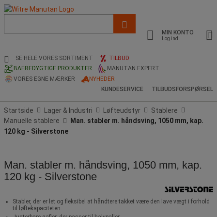
Liste
med
MIN KONTO
foreslået
Log ind
webside
og
SE HELE VORES SORTIMENT
TILBUD
søgehistorik
BAEREDYGTIGE PRODUKTER
MANUTAN EXPERT
VORES EGNE MÆRKER
NYHEDER
KUNDESERVICE
TILBUDSFORSPØRSEL
Startside
Lager & Industri
Løfteudstyr
Stablere
Manuelle stablere
Man. stabler m. håndsving, 1050 mm, kap.
120 kg - Silverstone
Man. stabler m. håndsving, 1050 mm, kap.
120 kg - Silverstone
Stabler, der er let og fleksibel at håndtere takket være den lave vægt i forhold
til løftekapaciteten.
Justerbare gafler, der passer til halvpaller.