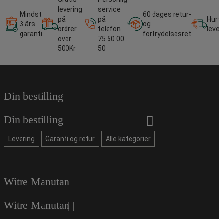
levering
service
Mindst
60 dages retur-
på
på
Hur
3 års
og
ordrer
telefon
lev
garanti
fortrydelsesret
over
75 50 00
500Kr
50
Din bestilling
Din bestilling
Levering
Garanti og retur
Alle kategorier
Witre Manutan
Witre Manutan