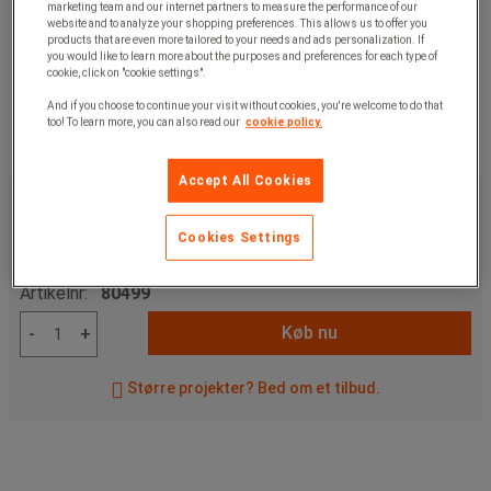
marketing team and our internet partners to measure the performance of our
website and to analyze your shopping preferences. This allows us to offer you
products that are even more tailored to your needs and ads personalization. If
you would like to learn more about the purposes and preferences for each type of
cookie, click on "cookie settings".
And if you choose to continue your visit without cookies, you're welcome to do that
too! To learn more, you can also read our
cookie policy.
Accept All Cookies
6.115,00 kr
u. moms
7.643,75 kr
inkl. moms
Cookies Settings
/stk
Artikelnr:
80499
Køb nu
-
+
Større projekter? Bed om et tilbud.