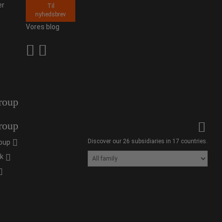
er
Til
nyhedsbrev
Vores blog
roup
roup
Discover our 26 subsidiaries in 17 countries.
oup
ik