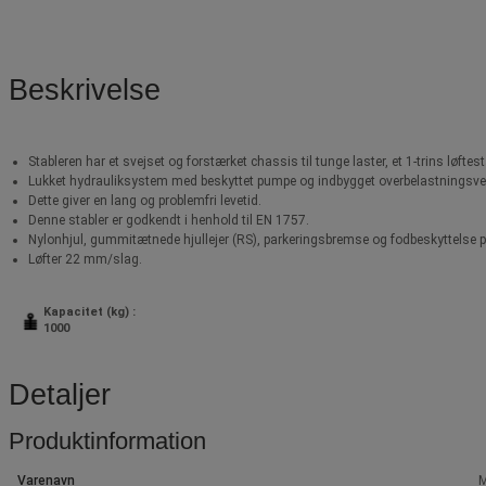
Beskrivelse
Stableren har et svejset og forstærket chassis til tunge laster, et 1-trins løftes
Lukket hydrauliksystem med beskyttet pumpe og indbygget overbelastningsven
Dette giver en lang og problemfri levetid.
Denne stabler er godkendt i henhold til EN 1757.
Nylonhjul, gummitætnede hjullejer (RS), parkeringsbremse og fodbeskyttelse på
Løfter 22 mm/slag.
Kapacitet (kg) :
1000
Detaljer
Produktinformation
Varenavn
M