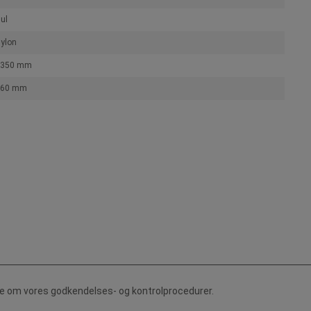
ul
ylon
1350 mm
160 mm
de om vores godkendelses- og kontrolprocedurer.