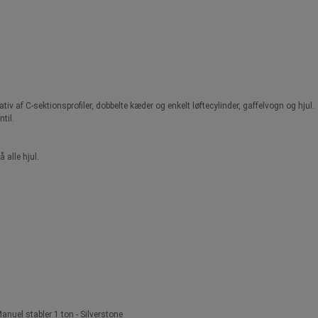
tativ af C-sektionsprofiler, dobbelte kæder og enkelt løftecylinder, gaffelvogn og hjul.
til.
 alle hjul.
anuel stabler 1 ton - Silverstone