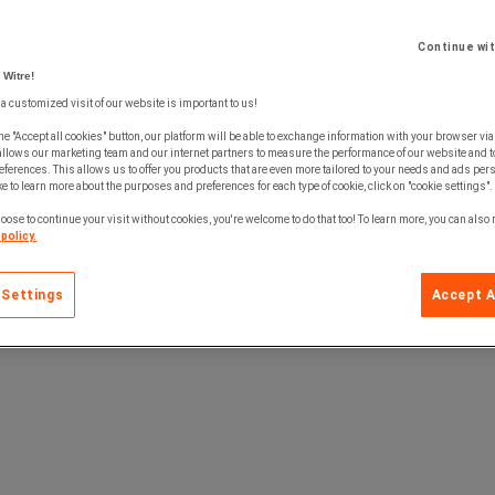
Continue wi
 alle hjul.
 Witre!
 a customized visit of our website is important to us!
he "Accept all cookies" button, our platform will be able to exchange information with your browser via
allows our marketing team and our internet partners to measure the performance of our website and t
ferences. This allows us to offer you products that are even more tailored to your needs and ads pers
e to learn more about the purposes and preferences for each type of cookie, click on "cookie settings".
oose to continue your visit without cookies, you're welcome to do that too! To learn more, you can also
policy.
 Settings
Accept A