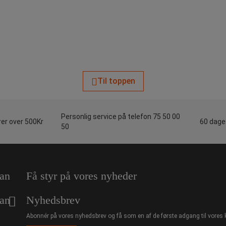
Til toppen
Personlig service på telefon 75 50 00
rer over 500Kr
60 dages
50
an
Få styr på vores nyheder
an
Nyhedsbrev
Abonnér på vores nyhedsbrev og få som en af de første adgang til vores 