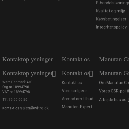
E-handelsløsning
Kvalitet og miljø
Købsbetingelser
Integritetspolicy
Kontaktoplysninger
Kontakt os
Manutan G
Kontaktoplysninger
Kontakt os
Manutan G
Witre Danmark A/S
Kontakt os
Om Manutan Gr
Org.nr 18994798
Vore sælgere
Vores CSR-polit
VAT.nr 18994798
Anmod om tilbud
Arbejde hos os
Tlf:
75 50 00 50
Manutan-Expert
sales@witre.dk
Kontakt os