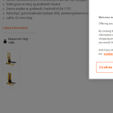
Dette giver en lang og problemfri levetid.
Denne stabler er godkendt i henhold til EN 1757.
Nylonhjul, gummitætnede hjullejer (RS), parkeringsbremse og fodbeskyttelse på
Welcome to
Løfter 22 mm/slag.
Offering you
Mere information
By clicking t
information 
Kapacitet (kg) :
shopping pre
1000
you would lik
And if you ch
our
cookie 
Cookies