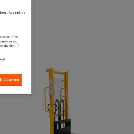
thout Accepting
 cookies. This
o analyze your
onalization. If
 read
ll Cookies