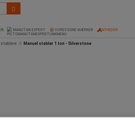
ER
MANUTAN EXPERT
VORES EGNE MÆRKER
NYHEDER
 stablere
Manuel stabler 1 ton - Silverstone
tativ af C-sektionsprofiler, dobbelte kæder og enkelt løftecylinder, gaffelvogn og hjul.
til.