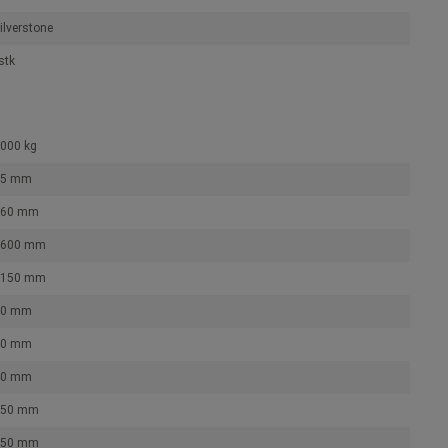
ilverstone
stk
000 kg
85 mm
760 mm
1600 mm
1150 mm
80 mm
70 mm
40 mm
150 mm
550 mm