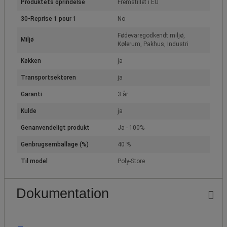
Produktets oprindelse
Fremstillet i EU
30-Reprise 1 pour 1
No
Fødevaregodkendt miljø,
Miljø
Kølerum, Pakhus, Industri
Køkken
ja
Transportsektoren
ja
Garanti
3 år
Kulde
ja
Genanvendeligt produkt
Ja - 100%
Genbrugsemballage (%)
40 %
Til model
Poly-Store
Dokumentation