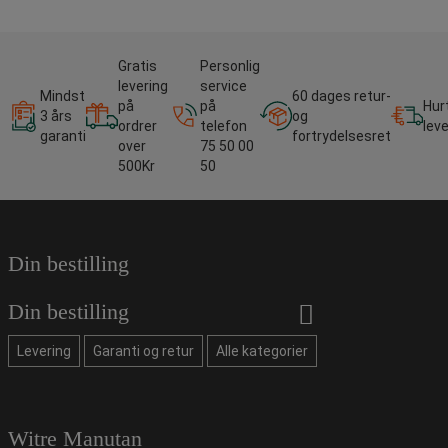
Gratis
Personlig
levering
service
Mindst
60 dages retur-
på
på
Hur
3 års
og
ordrer
telefon
lev
garanti
fortrydelsesret
over
75 50 00
500Kr
50
Din bestilling
Din bestilling
Levering
Garanti og retur
Alle kategorier
Witre Manutan