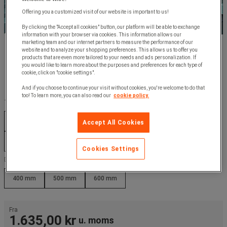
Offering you a customized visit of our website is important to us!
By clicking the "Accept all cookies" button, our platform will be able to exchange
information with your browser via cookies. This information allows our
marketing team and our internet partners to measure the performance of our
website and to analyze your shopping preferences. This allows us to offer you
products that are even more tailored to your needs and ads personalization. If
you would like to learn more about the purposes and preferences for each type of
cookie, click on "cookie settings".
And if you choose to continue your visit without cookies, you're welcome to do that
too! To learn more, you can also read our
cookie policy.
Type produkt :
TOPHJØRNEHYLDE POLY-STORE
Accept All Cookies
MELLEMHJØRNEHYLDE POLY-STORE
Cookies Settings
Dybde (mm) :
400 mm
500 mm
600 mm
Fra
1.635,00 kr
u. moms