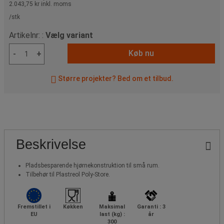
2.043,75 kr
inkl. moms
/stk
Artikelnr: :
Vælg variant
Køb nu
-
+
Større projekter? Bed om et tilbud.
Beskrivelse
Pladsbesparende hjørnekonstruktion til små rum.
Tilbehør til Plastreol Poly-Store.
Fremstillet i
Køkken
Maksimal
Garanti : 3
EU
last (kg) :
år
300