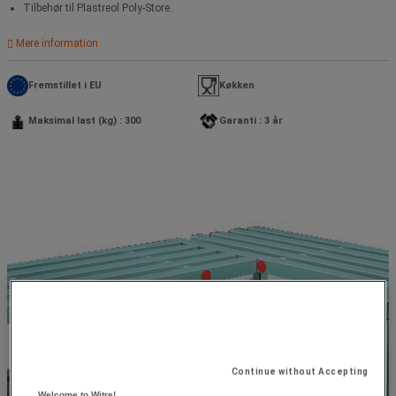
Tilbehør til Plastreol Poly-Store.
Mere information
Fremstillet i EU
Køkken
Maksimal last (kg) : 300
Garanti : 3 år
Continue without Accepting
Welcome to Witre!