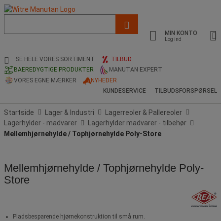
Liste
med
MIN KONTO
foreslået
Log ind
webside
og
SE HELE VORES SORTIMENT
TILBUD
søgehistorik
BAEREDYGTIGE PRODUKTER
MANUTAN EXPERT
VORES EGNE MÆRKER
NYHEDER
KUNDESERVICE
TILBUDSFORSPØRSEL
Startside
Lager & Industri
Lagerreoler & Pallereoler
Lagerhylder - madvarer
Lagerhylder madvarer - tilbehør
Mellemhjørnehylde / Tophjørnehylde Poly-Store
Mellemhjørnehylde / Tophjørnehylde Poly-
Store
Pladsbesparende hjørnekonstruktion til små rum.