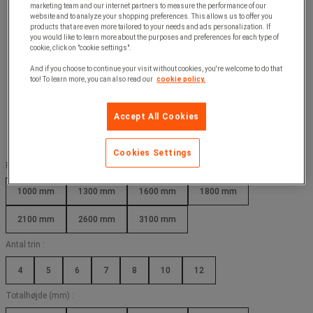
marketing team and our internet partners to measure the performance of our
website and to analyze your shopping preferences. This allows us to offer you
products that are even more tailored to your needs and ads personalization. If
you would like to learn more about the purposes and preferences for each type of
cookie, click on "cookie settings".
And if you choose to continue your visit without cookies, you're welcome to do that
too! To learn more, you can also read our
cookie policy.
Accept All Cookies
Cookies Settings
Platform, højde (mm) :
1000 mm
1300 mm
1600 mm
1800 mm
2100 mm
2600 mm
3100 mm
Antal trin :
4
5
6
7
8
10
12
Totalhøjde (mm) :