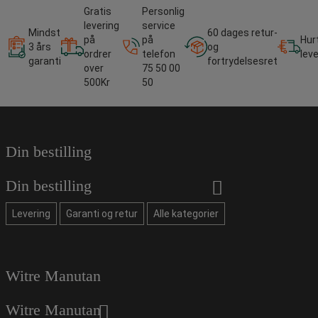
Gratis
Personlig
levering
service
Mindst
60 dages retur-
på
på
Hur
3 års
og
ordrer
telefon
lev
garanti
fortrydelsesret
over
75 50 00
500Kr
50
Din bestilling
Din bestilling
Levering
Garanti og retur
Alle kategorier
Witre Manutan
Witre Manutan