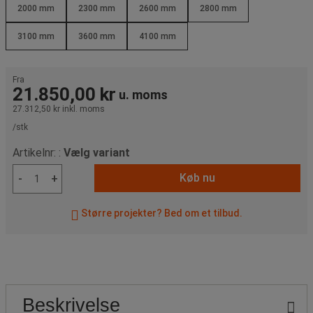
2000 mm
2300 mm
2600 mm
2800 mm
3100 mm
3600 mm
4100 mm
Fra
21.850,00 kr
u. moms
27.312,50 kr
inkl. moms
/stk
Artikelnr: :
Vælg variant
Køb nu
-
+
Større projekter? Bed om et tilbud.
Beskrivelse