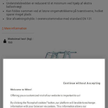
Understelsbredden er reduceret til et minimum ved hjælp af ekstra
ballastvægt.
Kan foldes sammen ved at løsne vingemøtrikkerne på tværstiverne, hvilket
sparer meget plads.
Stor afsætningshylde. I overensstemmelse med standard EN 131.
Mere information
Maksimal last (kg) :
150
Continue without Accepting
Welcome to Witre!
Offering you a customized visit of our website is important to us!
By clicking the "Accept all cookies" button, our platform will be able to exchange
information with your browser via cookies. This information allows our