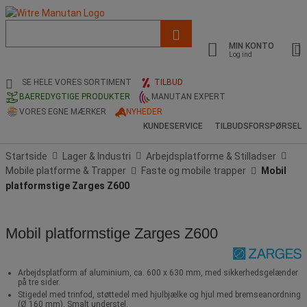
Liste
med
MIN KONTO
foreslået
Log ind
webside
og
SE HELE VORES SORTIMENT
TILBUD
søgehistorik
BAEREDYGTIGE PRODUKTER
MANUTAN EXPERT
VORES EGNE MÆRKER
NYHEDER
KUNDESERVICE
TILBUDSFORSPØRSEL
Startside
Lager & Industri
Arbejdsplatforme & Stilladser
Mobile platforme & Trapper
Faste og mobile trapper
Mobil
platformstige Zarges Z600
Mobil platformstige Zarges Z600
Arbejdsplatform af aluminium, ca. 600 x 630 mm, med sikkerhedsgelænder
på tre sider.
Stigedel med trinfod, støttedel med hjulbjælke og hjul med bremseanordning
(Ø 160 mm). Smalt understel.