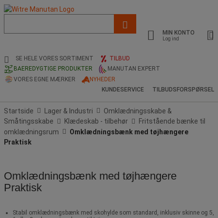
Liste
med
MIN KONTO
foreslået
Log ind
webside
og
SE HELE VORES SORTIMENT
TILBUD
søgehistorik
BAEREDYGTIGE PRODUKTER
MANUTAN EXPERT
VORES EGNE MÆRKER
NYHEDER
KUNDESERVICE
TILBUDSFORSPØRSEL
Startside
Lager & Industri
Omklædningsskabe &
Småtingsskabe
Klædeskab - tilbehør
Fritstående bænke til
omklædningsrum
Omklædningsbænk med tøjhængere
Praktisk
Omklædningsbænk med tøjhængere
Praktisk
Stabil omklædningsbænk med skohylde som standard, inklusiv skinne og 5,