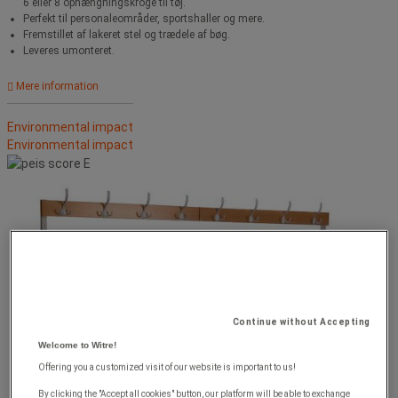
6 eller 8 ophængningskroge til tøj.
Perfekt til personaleområder, sportshaller og mere.
Fremstillet af lakeret stel og trædele af bøg.
Leveres umonteret.
Mere information
Environmental impact
Environmental impact
Continue without Accepting
Welcome to Witre!
Offering you a customized visit of our website is important to us!
By clicking the "Accept all cookies" button, our platform will be able to exchange