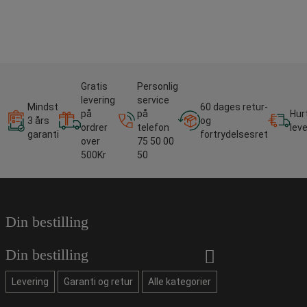
Gratis
Personlig
levering
service
Mindst
60 dages retur-
på
på
Hur
3 års
og
ordrer
telefon
lev
garanti
fortrydelsesret
over
75 50 00
500Kr
50
Din bestilling
Din bestilling
Levering
Garanti og retur
Alle kategorier