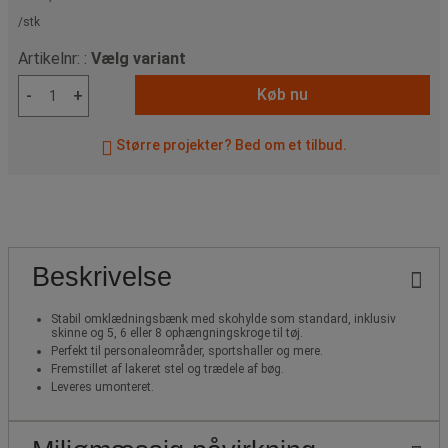
/stk
Artikelnr: :
Vælg variant
Køb nu
-
+
Større projekter? Bed om et tilbud.
Beskrivelse
Stabil omklædningsbænk med skohylde som standard, inklusiv
skinne og 5, 6 eller 8 ophængningskroge til tøj.
Perfekt til personaleområder, sportshaller og mere.
Fremstillet af lakeret stel og trædele af bøg.
Leveres umonteret.