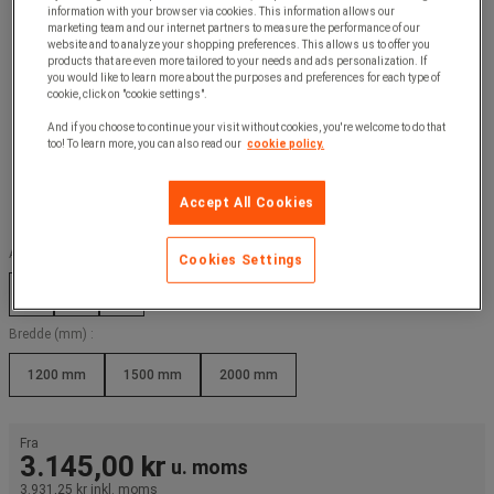
information with your browser via cookies. This information allows our
marketing team and our internet partners to measure the performance of our
website and to analyze your shopping preferences. This allows us to offer you
products that are even more tailored to your needs and ads personalization. If
you would like to learn more about the purposes and preferences for each type of
cookie, click on "cookie settings".
And if you choose to continue your visit without cookies, you're welcome to do that
too! To learn more, you can also read our
cookie policy.
Accept All Cookies
Antal knager :
Cookies Settings
5
6
8
Bredde (mm) :
1200 mm
1500 mm
2000 mm
Fra
3.145,00 kr
u. moms
3.931,25 kr
inkl. moms