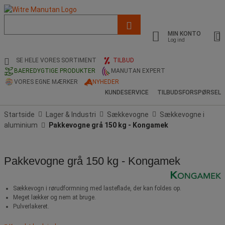
Liste
med
MIN KONTO
foreslået
Log ind
webside
og
SE HELE VORES SORTIMENT
TILBUD
søgehistorik
BAEREDYGTIGE PRODUKTER
MANUTAN EXPERT
VORES EGNE MÆRKER
NYHEDER
KUNDESERVICE
TILBUDSFORSPØRSEL
Startside
Lager & Industri
Sækkevogne
Sækkevogne i
aluminium
Pakkevogne grå 150 kg - Kongamek
Pakkevogne grå 150 kg - Kongamek
Sækkevogn i rørudformning med lasteflade, der kan foldes op.
Meget lækker og nem at bruge.
Pulverlakeret.