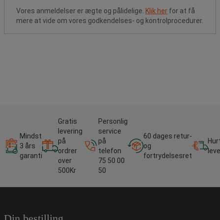
Vores anmeldelser er ægte og pålidelige.
Klik her
for at få
mere at vide om vores godkendelses- og kontrolprocedurer.
Gratis
Personlig
levering
service
Mindst
60 dages retur-
på
på
Hur
3 års
og
ordrer
telefon
lev
garanti
fortrydelsesret
over
75 50 00
500Kr
50
Din bestilling