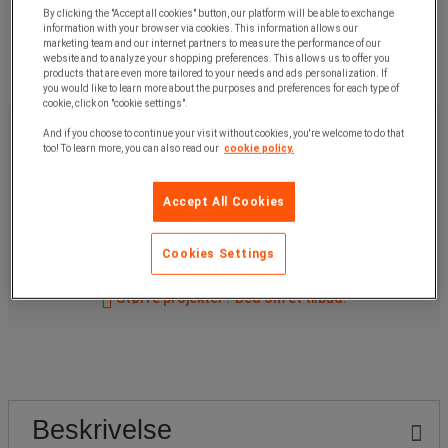
By clicking the "Accept all cookies" button, our platform will be able to exchange
information with your browser via cookies. This information allows our
marketing team and our internet partners to measure the performance of our
website and to analyze your shopping preferences. This allows us to offer you
products that are even more tailored to your needs and ads personalization. If
you would like to learn more about the purposes and preferences for each type of
cookie, click on "cookie settings".
869,00 kr
u. moms
And if you choose to continue your visit without cookies, you're welcome to do that
1.086,25 kr
inkl. moms
too! To learn more, you can also read our
cookie policy.
/stk
Accept All Cookies
Artikelnr:
11771
Køb nu
-
+
Cookies Settings
Større projekter? Bed om et tilbud.
Beskrivelse