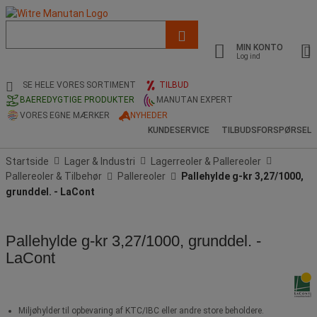
Liste
med
MIN KONTO
foreslået
Log ind
webside
og
SE HELE VORES SORTIMENT
TILBUD
søgehistorik
BAEREDYGTIGE PRODUKTER
MANUTAN EXPERT
VORES EGNE MÆRKER
NYHEDER
KUNDESERVICE
TILBUDSFORSPØRSEL
Startside
Lager & Industri
Lagerreoler & Pallereoler
Pallereoler & Tilbehør
Pallereoler
Pallehylde g-kr 3,27/1000,
grunddel. - LaCont
Pallehylde g-kr 3,27/1000, grunddel. -
LaCont
Miljøhylder til opbevaring af KTC/IBC eller andre store beholdere.