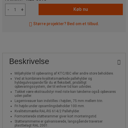
Køb nu
-
+
Større projekter? Bed om et tilbud.
Beskrivelse
Miljøhylder til opbevaring af KTC/IBC eller andre store beholdere.
Ved at kombinere kvalitetsmærkede pallehylder og
hyldegulvsspande får du et fleksibelt, prisbilligt
opbevaringssystem, der til enhver tid kan udvides.
Takket være ekstraudstyr med riste kan tønderne også opbevares
uden paller.
Lagerniveauer kan indstilles i højden, 75 mm mellem trin.
Fri højde under opsamlingsbeholder 100 mm.
Kvalitetsmærke RAL-RG 614/2 Pallehylder.
Formonterede støtterammer giver kort monteringstid.
Støtterammerne er galvaniserede, langsgående traverser
plastbelagt RAL 2001.