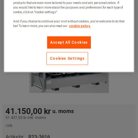
products that are even more tailored to your needs and ads personalization. If
you would like to learn more about the purposes and preferences for each type of
cookie, click on "cookie settings".
And if you choose to continue your visit without cookies, you're welcome to do that
too! To learn more, you can also read our
cookie policy.
Accept All Cookies
Cookies Settings
41.150,00 kr
u. moms
51.437,50 kr
inkl. moms
/stk
Artikelnr:
R23-3616