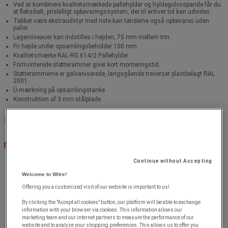
Ved at kombinere kvalitetsmærkede pallehylder og hyldegulvsspande får du
et fleksibelt, prisbilligt opbevaringssystem, der til enhver tid kan udvides.
Takket være ekstraudstyr med riste kan tønderne også opbevares uden
paller.
Lagerniveauer kan indstilles i højden, 75 mm mellem trin.
Fri højde under opsamlingsbeholder 100 mm.
Kvalitetsmærke RAL-RG 614/2 Pallehylder.
Formonterede støtterammer giver kort monteringstid.
Støtterammerne er galvaniserede, langsgående traverser plastbelagt RAL
2001.
Ü-mærkning på opsamlingstanke.
Konstruktion af 3 mm stålplade.
Komplet beskrivelse
Fremstillet i
Tyskland
Continue without Accepting
Welcome to Witre!
Offering you a customized visit of our website is important to us!
By clicking the "Accept all cookies" button, our platform will be able to exchange
information with your browser via cookies. This information allows our
marketing team and our internet partners to measure the performance of our
website and to analyze your shopping preferences. This allows us to offer you