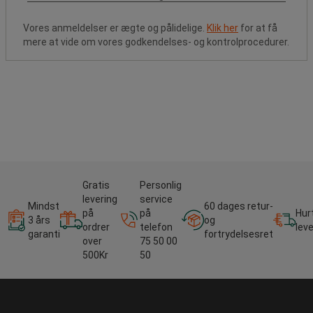
Vores anmeldelser er ægte og pålidelige.
Klik her
for at få
mere at vide om vores godkendelses- og kontrolprocedurer.
Gratis
Personlig
levering
service
Mindst
60 dages retur-
på
på
Hur
3 års
og
ordrer
telefon
lev
garanti
fortrydelsesret
over
75 50 00
500Kr
50