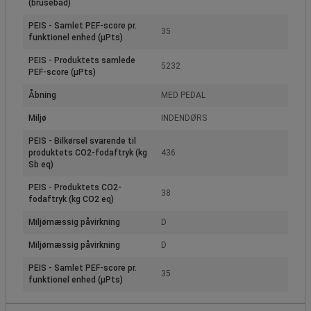
(brusebad)
PEIS - Samlet PEF-score pr.
35
funktionel enhed (µPts)
PEIS - Produktets samlede
5232
PEF-score (µPts)
Åbning
MED PEDAL
Miljø
INDENDØRS
PEIS - Bilkørsel svarende til
produktets CO2-fodaftryk (kg
436
Sb eq)
PEIS - Produktets CO2-
38
fodaftryk (kg CO2 eq)
Miljømæssig påvirkning
D
Miljømæssig påvirkning
D
PEIS - Samlet PEF-score pr.
35
funktionel enhed (µPts)