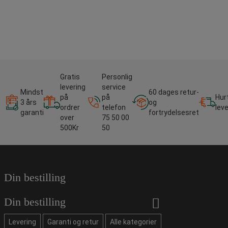
Gratis
Personlig
levering
service
Mindst
60 dages retur-
på
på
Hur
3 års
og
ordrer
telefon
lev
garanti
fortrydelsesret
over
75 50 00
500Kr
50
Din bestilling
Din bestilling
Levering
Garanti og retur
Alle kategorier