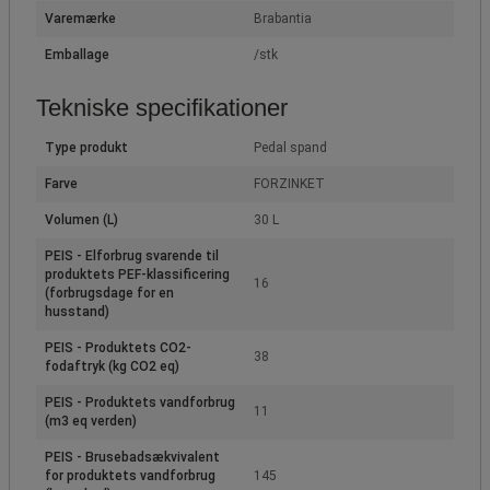
Varemærke
Brabantia
Emballage
/stk
Tekniske specifikationer
Type produkt
Pedal spand
Farve
FORZINKET
Volumen (L)
30 L
PEIS - Elforbrug svarende til
produktets PEF-klassificering
16
(forbrugsdage for en
husstand)
PEIS - Produktets CO2-
38
fodaftryk (kg CO2 eq)
PEIS - Produktets vandforbrug
11
(m3 eq verden)
PEIS - Brusebadsækvivalent
for produktets vandforbrug
145