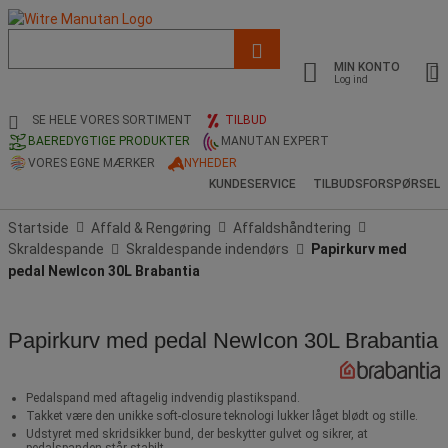
Liste
med
MIN KONTO
foreslået
Log ind
webside
og
SE HELE VORES SORTIMENT
TILBUD
søgehistorik
BAEREDYGTIGE PRODUKTER
MANUTAN EXPERT
VORES EGNE MÆRKER
NYHEDER
KUNDESERVICE
TILBUDSFORSPØRSEL
Startside
Affald & Rengøring
Affaldshåndtering
Skraldespande
Skraldespande indendørs
Papirkurv med
pedal NewIcon 30L Brabantia
Papirkurv med pedal NewIcon 30L Brabantia
Pedalspand med aftagelig indvendig plastikspand.
Takket være den unikke soft-closure teknologi lukker låget blødt og stille.
Udstyret med skridsikker bund, der beskytter gulvet og sikrer, at