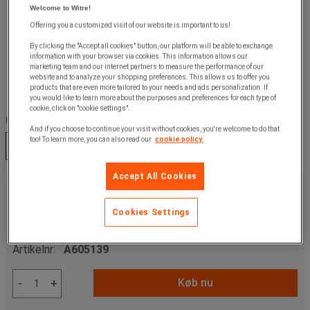
Welcome to Witre!
Offering you a customized visit of our website is important to us!
By clicking the "Accept all cookies" button, our platform will be able to exchange
information with your browser via cookies. This information allows our
marketing team and our internet partners to measure the performance of our
website and to analyze your shopping preferences. This allows us to offer you
products that are even more tailored to your needs and ads personalization. If
you would like to learn more about the purposes and preferences for each type of
cookie, click on "cookie settings".
Farve :
And if you choose to continue your visit without cookies, you're welcome to do that
too! To learn more, you can also read our
cookie policy.
Forzinket
Taupe
Accept All Cookies
705,00 kr
u. moms
881,25 kr
inkl. moms
Cookies Settings
/stk
Artikelnr:
A605139
Køb nu
-
+