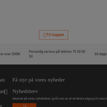
Til toppen
Personlig service på telefon 75 50 00
rer over 500Kr
60 dages
50
an
Få styr på vores nyheder
an
Nyhedsbrev
Abonnér på vores nyhedsbrev og få som en af de første adgang til vores 
er
Til