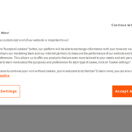
Continue wi
 Witre!
 a customized visit of our website is important to us!
he "Accept all cookies" button, our platform will be able to exchange information with your browser via
allows our marketing team and our internet partners to measure the performance of our website and t
ferences. This allows us to offer you products that are even more tailored to your needs and ads pers
e to learn more about the purposes and preferences for each type of cookie, click on "cookie settings".
oose to continue your visit without cookies, you're welcome to do that too! To learn more, you can also
policy.
 Settings
Accept A