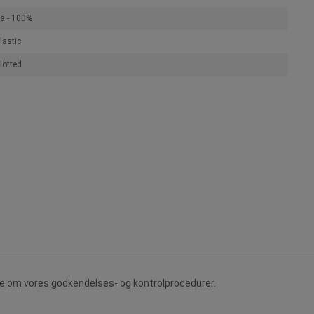
a - 100%
lastic
lotted
de om vores godkendelses- og kontrolprocedurer.