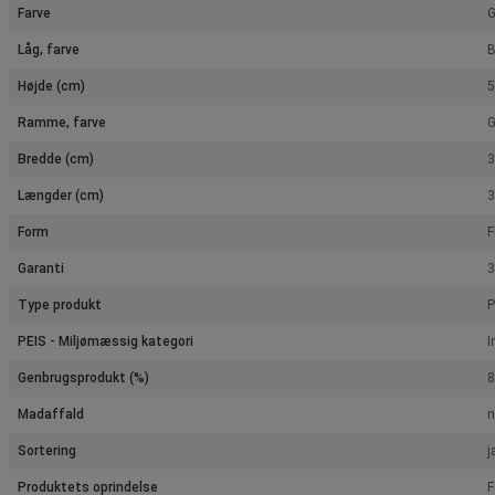
Farve
G
Låg, farve
B
Højde (cm)
5
Ramme, farve
G
Bredde (cm)
3
Længder (cm)
3
Form
F
Garanti
3
Type produkt
P
PEIS - Miljømæssig kategori
I
Genbrugsprodukt (%)
8
Madaffald
n
Sortering
j
Produktets oprindelse
F