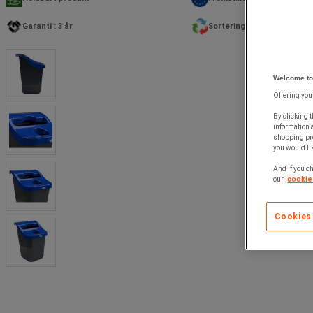
Garanti : 3 år
Sortering
Welcome to
Offering you
By clicking t
information 
shopping pre
you would lik
And if you ch
our
cookie 
Cookies