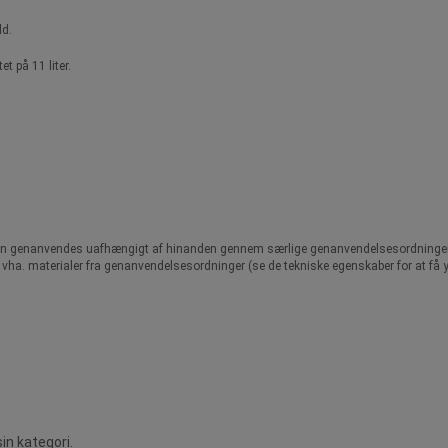
ld.
t på 11 liter.
e kan genanvendes uafhængigt af hinanden gennem særlige genanvendelsesordninger, 
ret vha. materialer fra genanvendelsesordninger (se de tekniske egenskaber for at få y
in kategori.