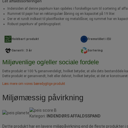
Let affaldssorteringen
Indersiden af denne papirkurv kan opdeles i forskellige rum til sortering af affa
Rummet til papir har en rektangulær åbning og en kapacitet på 19 liter.
Der er et rundt indkast til plastflasker og metaldåser, og rummet har en kapacite
Robust papirkurv af genbrugsplast.
Holdbart produkt
Fremstillet i EU
Garanti : 3 år
Sortering
Miljøvenlige og/eller sociale fordele
Dette produkt er 100 % genanvendeligt, hvilket betyder, at alle dets bestanddel
Dette produkt er genanvendt, helt eller delvist, hvilket betyder, at det er konstrue
Læs mere om vores bæredygtige produkt
Miljømæssig påvirkning
Kategori:
INDENDØRS AFFALDSSPAND
Dette produkt har en lavere miljøpåvirkning end de fleste produkter i s