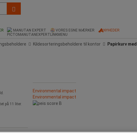
ER
MANUTAN EXPERT
VORES EGNE MÆRKER
NYHEDER
ingsbeholdere
Kildesorteringsbeholdere til kontor
Papirkurv med 
Environmental impact
ld.
Environmental impact
t på 11 liter.