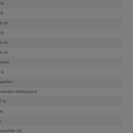
rå
lå
0 cm
rå
5 cm
5 cm
irkant
 år
apirkurv
ndendørs affaldsspand
7 %
ej
a
remstillet i EU