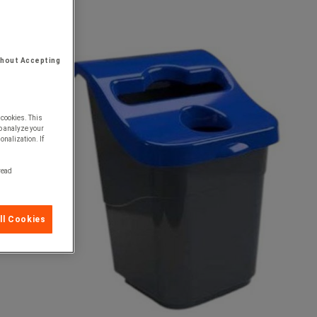
thout Accepting
 cookies. This
o analyze your
onalization. If
 read
ll Cookies