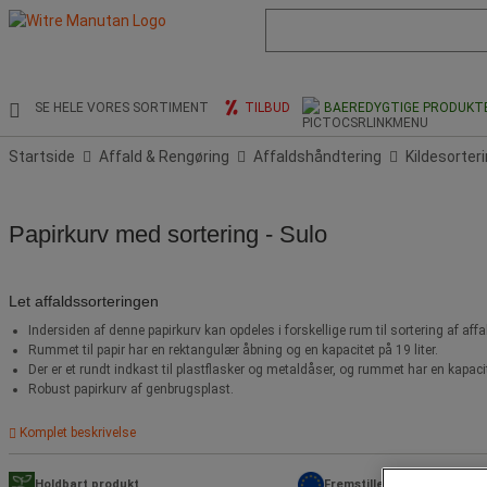
Liste
med
foreslået
webside
og
SE HELE VORES SORTIMENT
TILBUD
BAEREDYGTIGE PRODUKT
søgehistorik
Startside
Affald & Rengøring
Affaldshåndtering
Kildesorter
Papirkurv med sortering - Sulo
Let affaldssorteringen
Indersiden af denne papirkurv kan opdeles i forskellige rum til sortering af affa
Rummet til papir har en rektangulær åbning og en kapacitet på 19 liter.
Der er et rundt indkast til plastflasker og metaldåser, og rummet har en kapacite
Robust papirkurv af genbrugsplast.
Komplet beskrivelse
Holdbart produkt
Fremstillet i EU