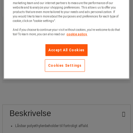
marketing team and our internet partners to measure the performance of our
website and to analyze your shopping preferences. This allows us to offer you
products that are even more tailored to your needs and ads personalization. If
you would like to learn more about the purposes and preferences for each type of
1.805,00 kr
cookie, click on "cookie settings".
u. moms
2.256,25 kr
inkl. moms
And if you choose to continue your visit without cookies, you're welcome to do that
too! To learn more, you can also read our
cookie policy.
/stk
Artikelnr:
A369331
Accept All Cookies
Køb nu
-
+
Cookies Settings
Større projekter? Bed om et tilbud.
Beskrivelse
Låsbar polyethylenbeholder til fortroligt affald.