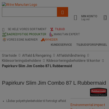
Liste
med
MIN KONTO
foreslået
Log ind
webside
og
SE HELE VORES SORTIMENT
TILBUD
søgehistorik
BAEREDYGTIGE PRODUKTER
MANUTAN EXPERT
VORES EGNE MÆRKER
NYHEDER
KUNDESERVICE
TILBUDSFORSPØRSEL
Startside
Affald & Rengøring
Affaldshåndtering
Kildesorteringsbeholdere
Kildesorteringsbeholdere til kontor
Papirkurv Slim Jim Combo 87 L Rubbermaid
Papirkurv Slim Jim Combo 87 L Rubbermaid
Låsbar polyethylenbeholder til fortroligt affald.
Environmental impact