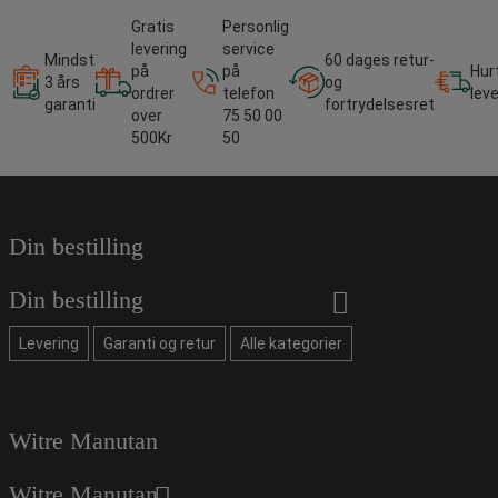
Gratis
Personlig
levering
service
Mindst
60 dages retur-
på
på
Hur
3 års
og
ordrer
telefon
lev
garanti
fortrydelsesret
over
75 50 00
500Kr
50
Din bestilling
Din bestilling
Levering
Garanti og retur
Alle kategorier
Witre Manutan
Witre Manutan