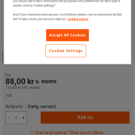
you would like to learn more about the purposes and preferences for each type of
cookie, click on "cookie settings".
And if you choose to continue your visit without cookies, you're welcome to do that
too! To learn more, you can also read our
cookie policy.
Accept All Cookies
Til rør, mål Ø :
Cookies Settings
Ø 27 mm
Ø 48 mm
Fra
88,00 kr
u. moms
110,00 kr
inkl. moms
/stk
Artikelnr: :
Vælg variant
Køb nu
-
+
Større projekter? Bed om et tilbud.