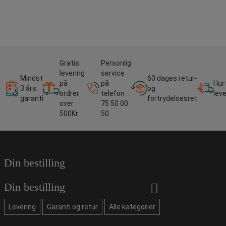
Gratis
Personlig
levering
service
Mindst
60 dages retur-
på
på
Hur
3 års
og
ordrer
telefon
lev
garanti
fortrydelsesret
over
75 50 00
500Kr
50
Din bestilling
Din bestilling
Levering
Garanti og retur
Alle kategorier