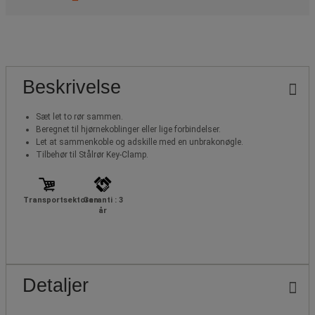
Beskrivelse
Sæt let to rør sammen.
Beregnet til hjørnekoblinger eller lige forbindelser.
Let at sammenkoble og adskille med en unbrakonøgle.
Tilbehør til Stålrør Key-Clamp.
Transportsektoren
Garanti : 3
år
Detaljer