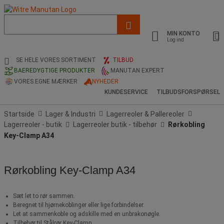
Liste
med
MIN KONTO
foreslået
Log ind
webside
og
SE HELE VORES SORTIMENT
TILBUD
søgehistorik
BAEREDYGTIGE PRODUKTER
MANUTAN EXPERT
VORES EGNE MÆRKER
NYHEDER
KUNDESERVICE
TILBUDSFORSPØRSEL
Startside
Lager & Industri
Lagerreoler & Pallereoler
Lagerreoler - butik
Lagerreoler butik - tilbehør
Rørkobling
Key-Clamp A34
Rørkobling Key-Clamp A34
Sæt let to rør sammen.
Beregnet til hjørnekoblinger eller lige forbindelser.
Let at sammenkoble og adskille med en unbrakonøgle.
Tilbehør til Stålrør Key-Clamp.