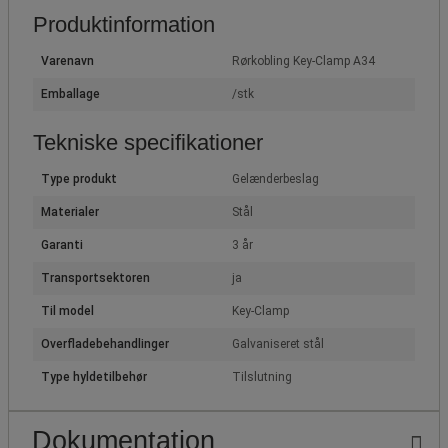
Produktinformation
Varenavn
Rørkobling Key-Clamp A34
Emballage
/stk
Tekniske specifikationer
Type produkt
Gelænderbeslag
Materialer
Stål
Garanti
3 år
Transportsektoren
ja
Til model
Key-Clamp
Overfladebehandlinger
Galvaniseret stål
Type hyldetilbehør
Tilslutning
Dokumentation